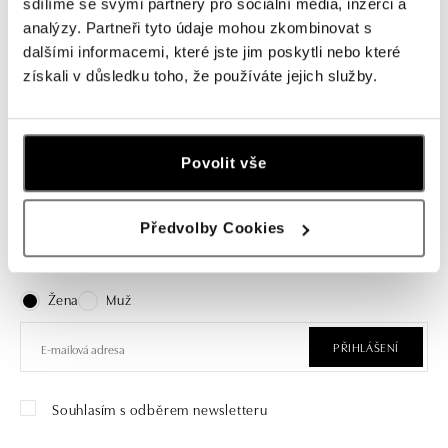
sdílíme se svými partnery pro sociální média, inzerci a
ALO
ALO
analýzy. Partneři tyto údaje mohou zkombinovat s
Přívěs s topazem a diamanty
Přívěs s topazem a diamanty Deralf
dalšími informacemi, které jste jim poskytli nebo které
Abdon
získali v důsledku toho, že používáte jejich služby.
od 84 596 Kč
od 62 204 Kč
Povolit vše
Přihlášení k odběru newsletteru
Předvolby Cookies
Objevte nejnovější kolekce, novinky a exkluzivní produkty.
Žena
Muž
PŘIHLÁŠENÍ
Souhlasím s odběrem newsletteru