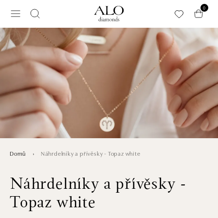
Přeskočit na hlavní obsah
0
Náhrdelníky a přívěsky - Topaz white
Domů
Náhrdelníky a přívěsky -
Topaz white