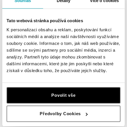
Souhlas
Detaily
Více o cookies
ALO
ALO
Přívěs s diamanty a turmalínem
Náhrdelník s turmalínem Freja
Claire
Tato webová stránka používá cookies
od 33 033 Kč
od 56 156 Kč
K personalizaci obsahu a reklam, poskytování funkcí
sociálních médií a analýze naší návštěvnosti využíváme
soubory cookie. Informace o tom, jak náš web používáte,
sdílíme se svými partnery pro sociální média, inzerci a
analýzy. Partneři tyto údaje mohou zkombinovat s
dalšími informacemi, které jste jim poskytli nebo které
získali v důsledku toho, že používáte jejich služby.
Povolit vše
ALO
Náhrdelník s diamanty a
Předvolby Cookies
turmalínem Claire
od 74 572 Kč