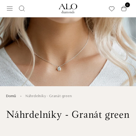
Přeskočit na hlavní obsah
0
Náhrdelníky - Granát green
Domů
Náhrdelníky - Granát green