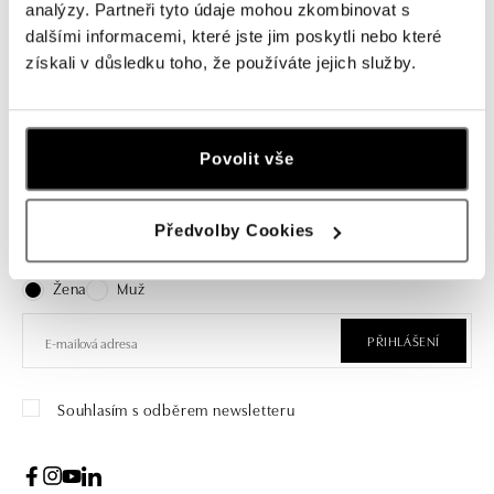
Náhrdelník s granátem Mystic
analýzy. Partneři tyto údaje mohou zkombinovat s
Abyss
dalšími informacemi, které jste jim poskytli nebo které
získali v důsledku toho, že používáte jejich služby.
od 16 347 Kč
Povolit vše
Přihlášení k odběru newsletteru
Předvolby Cookies
Objevte nejnovější kolekce, novinky a exkluzivní produkty.
Žena
Muž
PŘIHLÁŠENÍ
Souhlasím s odběrem newsletteru