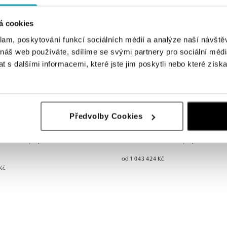
á cookies
klam, poskytování funkcí sociálních médií a analýze naší návšt
 náš web používáte, sdílíme se svými partnery pro sociální média
 s dalšími informacemi, které jste jim poskytli nebo které získa
Předvolby Cookies
ALO
s diamanty a paraibou Petal of the
Náhrdelník s diamanty a paraibou V
od 1 043 424 Kč
Kč