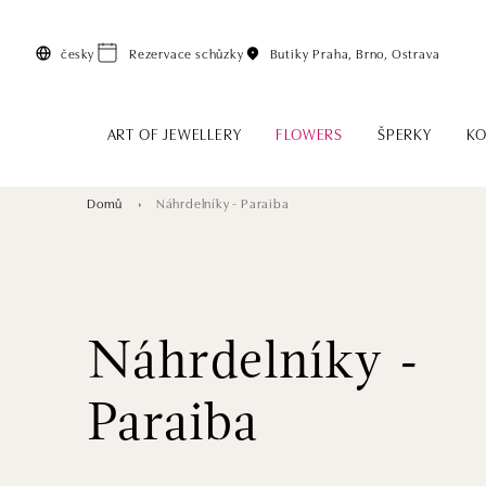
Přeskočit na hlavní obsah
česky
Rezervace schůzky
Butiky
Praha, Brno, Ostrava
ART OF JEWELLERY
FLOWERS
ŠPERKY
KO
Domů
Náhrdelníky - Paraiba
Náhrdelníky -
Paraiba