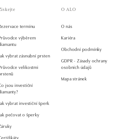
Získejte
O ALO
Rezervace termínu
O nás
Průvodce výběrem
Kariéra
diamantu
Obchodní podmínky
Jak vybrat zásnubní prsten
GDPR - Zásady ochrany
Průvodce velikostmi
osobních údajů
prstenů
Mapa stránek
Co jsou investiční
diamanty?
Jak vybrat investiční šperk
Jak pečovat o šperky
Záruky
Certifikáty