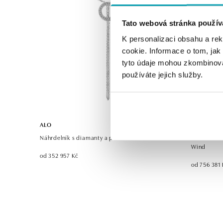
Tato webová stránka použív
K personalizaci obsahu a re
cookie. Informace o tom, jak
tyto údaje mohou zkombinovat
používáte jejich služby.
ALO
ALO
Náhrdelník s diamanty a paraibou Perfect Circle
Náhrdelník 
Wind
od 352 957 Kč
od 756 381 