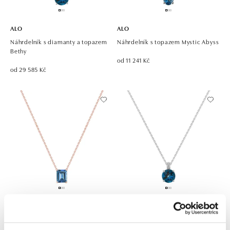
ALO
ALO
Náhrdelník s diamanty a topazem
Náhrdelník s topazem Mystic Abyss
Bethy
od 11 241 Kč
od 29 585 Kč
ALO
ALO
Náhrdelník s topazerm Mosselyn
Náhrdelník s diamanty a topazem
Seraphita