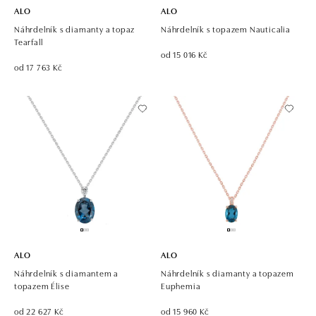
ALO
ALO
Náhrdelník s diamanty a topaz
Náhrdelník s topazem Nauticalia
Tearfall
od 15 016 Kč
od 17 763 Kč
ALO
ALO
Náhrdelník s diamantem a
Náhrdelník s diamanty a topazem
topazem Élise
Euphemia
od 22 627 Kč
od 15 960 Kč