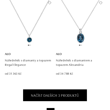
ALO
ALO
Náhrdelník s diamanty a topazem
Náhrdelník s diamantem a
Regal Elegance
topazem Alexandria
od 31 363 Kč
od 34 788 Kč
NAČÍST DALŠÍCH 3 PRODUKTŮ