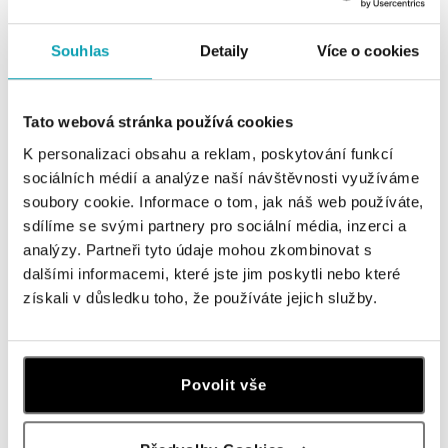
ALO diamonds OC Forum Nová Karolina,
Souhlas
Detaily
Více o cookies
Ostrava
Jantarová 3344/4, 702 00 Ostrava-Moravská Ostrava
tel.: +420 603 166 013, +420 603 565 187
Tato webová stránka používá cookies
dnes otevřeno do 21:00
K personalizaci obsahu a reklam, poskytování funkcí
sociálních médií a analýze naší návštěvnosti využíváme
ALO diamonds OC Nový Smíchov, Praha 5
soubory cookie. Informace o tom, jak náš web používáte,
Plzeňská 8, 150 00 Praha 5 - Smíchov
sdílíme se svými partnery pro sociální média, inzerci a
tel.: +420 603 192 388, +420 733 546 889
dnes otevřeno do 21:00
analýzy. Partneři tyto údaje mohou zkombinovat s
dalšími informacemi, které jste jim poskytli nebo které
získali v důsledku toho, že používáte jejich služby.
ALO diamonds OC Olympia, Brno
U Dálnice 777, 664 42 Modřice
tel.: +420 733 397 316, +420 605 231 821
dnes otevřeno do 21:00
Povolit vše
ALO diamonds OC Palladium, Praha 1