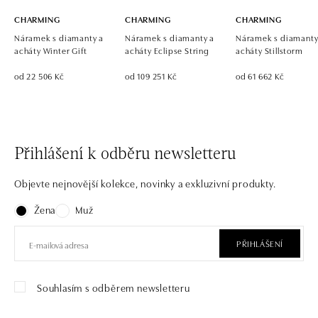
CHARMING
CHARMING
CHARMING
Náramek s diamanty a
Náramek s diamanty a
Náramek s diamanty
acháty Winter Gift
acháty Eclipse String
acháty Stillstorm
od 22 506 Kč
od 109 251 Kč
od 61 662 Kč
Přihlášení k odběru newsletteru
Objevte nejnovější kolekce, novinky a exkluzivní produkty.
Žena
Muž
PŘIHLÁŠENÍ
Souhlasím s odběrem newsletteru