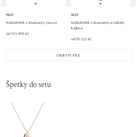
ALO diamonds Hilton, Košice
Hlavná 123/1, 040 01 Košice
ALO
ALO
tel.: +421 911 854 322, +421 917 869 485
Náhrdelník s diamanty Cassio
Náhrdelník s diamanty a rubíny
otevřeno v Pondělí od 09:00
Kalluse
od 123 495 Kč
od 91 532 Kč
ALO diamonds OC Aupark, Bratislava
Einsteinova 18, 851 01 Bratislava
OBJEVTE VÍCE
tel.: +421 917 090 891
dnes otevřeno do 21:00
ALO diamonds OC Avion, Bratislava
Šperky do setu
Ivanská cesta 16, 821 04 Bratislava
tel.: +421 917 090 924, +421 915 344 725
dnes otevřeno do 21:00
ALO diamonds OC Eurovea, Bratislava
Pribinova 8, 811 09 Bratislava
tel.: +421 917 090 700, +421 918 777 670