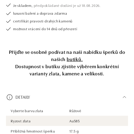
Je skladem,
předpokládané dodání je už 18.08.2026.
luxusní balení a doprava zdarma
certifikát pravosti drahých kamenů
možnost vrácení do 14 dnů od převzetí
Přijďte se osobně podívat na naši nabídku šperků do
našich
butiků.
Dostupnost v butiku zjistíte výběrem konkrétní
varianty zlata, kamene a velikosti.
DETAILY
Vyberte barvu zlata
Růžové
Ryzost zlata
Au585
Přibližná hmotnost šperku
17.5 g