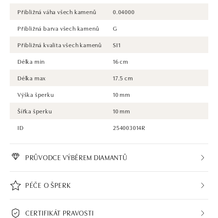
Přibližná váha všech kamenů
0.04000
Přibližná barva všech kamenů
G
Přibližná kvalita všech kamenů
SI1
Délka min
16 cm
Délka max
17.5 cm
Výška šperku
10 mm
Šířka šperku
10 mm
ID
254003014R
PRŮVODCE VÝBĚREM DIAMANTŮ
PÉČE O ŠPERK
CERTIFIKÁT PRAVOSTI