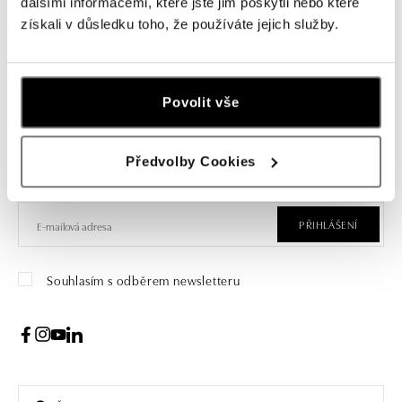
šňůrka s decentním přívěskem nebo talismanem.
dalšími informacemi, které jste jim poskytli nebo které
získali v důsledku toho, že používáte jejich služby.
Povolit vše
Přihlášení k odběru newsletteru
Objevte nejnovější kolekce, novinky a exkluzivní produkty.
Předvolby Cookies
Žena
Muž
PŘIHLÁŠENÍ
Souhlasím s odběrem newsletteru