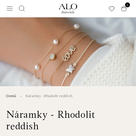
Přeskočit na hlavní obsah
0
Náramky - Rhodolit reddish
Domů
Náramky - Rhodolit
reddish