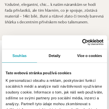
Vzdušné, elegantní, chic… k našim náramkům se hodí
řada přívlastků, ale tím hlavním, co je spojuje, zůstává
materiál – 14kt bílé, žluté a růžové zlato či trendy barevná
šňůrka s decentním přívěskem nebo talismanem.
0 z 0 produktů
FILTR
Souhlas
Detaily
Více o cookies
V katalogu nejsou žádné produkty.
Tato webová stránka používá cookies
K personalizaci obsahu a reklam, poskytování funkcí
sociálních médií a analýze naší návštěvnosti využíváme
Vzdušné, elegantní, chic… k našim náramkům se hodí
soubory cookie. Informace o tom, jak náš web používáte,
řada přívlastků, ale tím hlavním, co je spojuje, zůstává
sdílíme se svými partnery pro sociální média, inzerci a
materiál – 14kt bílé, žluté a růžové zlato či trendy barevná
analýzy. Partneři tyto údaje mohou zkombinovat s