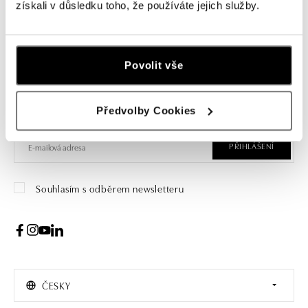
získali v důsledku toho, že používáte jejich služby.
Přihlášení k odběru newsletteru
Povolit vše
Objevte nejnovější kolekce, novinky a exkluzivní produkty.
Předvolby Cookies
Žena
Muž
PŘIHLÁŠENÍ
Souhlasím s odběrem newsletteru
ČESKY