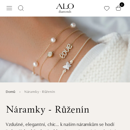
Přeskočit na hlavní obsah
0
Náramky - Růženín
Domů
Náramky - Růženín
Vzdušné, elegantní, chic… k našim náramkům se hodí