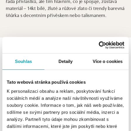
řada přívlastků, ale tím hlavním, co je spojuje, zůstává
materiál – 14kt bílé, žluté a růžové zlato či trendy barevná
šňůrka s decentním přívěskem nebo talismanem.
0 z 0 produktů
FILTR
Souhlas
Detaily
Více o cookies
V katalogu nejsou žádné produkty.
Tato webová stránka používá cookies
K personalizaci obsahu a reklam, poskytování funkcí
sociálních médií a analýze naší návštěvnosti využíváme
Vzdušné, elegantní, chic… k našim náramkům se hodí
soubory cookie. Informace o tom, jak náš web používáte,
řada přívlastků, ale tím hlavním, co je spojuje, zůstává
sdílíme se svými partnery pro sociální média, inzerci a
materiál – 14kt bílé, žluté a růžové zlato či trendy barevná
analýzy. Partneři tyto údaje mohou zkombinovat s
šňůrka s decentním přívěskem nebo talismanem.
dalšími informacemi, které jste jim poskytli nebo které