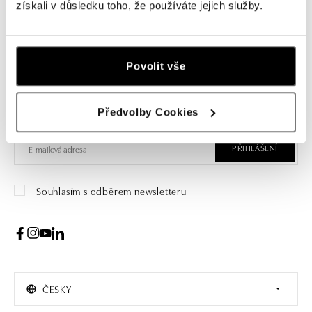
získali v důsledku toho, že používáte jejich služby.
Přihlášení k odběru newsletteru
Povolit vše
Objevte nejnovější kolekce, novinky a exkluzivní produkty.
Předvolby Cookies
Žena
Muž
PŘIHLÁŠENÍ
Souhlasím s odběrem newsletteru
ČESKY