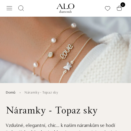
Přeskočit na hlavní obsah
0
Náramky - Topaz sky
Domů
Náramky - Topaz sky
Vzdušné, elegantní, chic… k našim náramkům se hodí