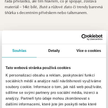
řada přívlastků, ale tím hlavním, co je spojuje, zůstává
materiál – 14kt bílé, žluté a růžové zlato či trendy barevná
šňůrka s decentním přívěskem nebo talismanem.
0 z 0 produktů
FILTR
Souhlas
Detaily
Více o cookies
V katalogu nejsou žádné produkty.
Tato webová stránka používá cookies
K personalizaci obsahu a reklam, poskytování funkcí
sociálních médií a analýze naší návštěvnosti využíváme
Vzdušné, elegantní, chic… k našim náramkům se hodí
soubory cookie. Informace o tom, jak náš web používáte,
řada přívlastků, ale tím hlavním, co je spojuje, zůstává
sdílíme se svými partnery pro sociální média, inzerci a
materiál – 14kt bílé, žluté a růžové zlato či trendy barevná
analýzy. Partneři tyto údaje mohou zkombinovat s
šňůrka s decentním přívěskem nebo talismanem.
dalšími informacemi, které jste jim poskytli nebo které