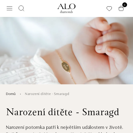
Přeskočit na hlavní obsah
0
Narození dítěte - Smaragd
Domů
Narození dítěte - Smaragd
Narození potomka patří k největším událostem v životě.