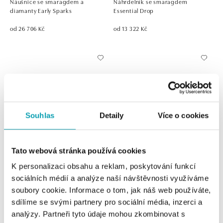
Náušnice se smaragdem a
Náhrdelník se smaragdem
diamanty Early Sparks
Essential Drop
od 26 706 Kč
od 13 322 Kč
Souhlas
Detaily
Více o cookies
Tato webová stránka používá cookies
ALO
ALO
K personalizaci obsahu a reklam, poskytování funkcí
Náušnice se smaragdem Vesper
Náušnice se smaragdem Mystic
sociálních médií a analýze naší návštěvnosti využíváme
Romance
Abyss
soubory cookie. Informace o tom, jak náš web používáte,
od 14 762 Kč
od 46 391 Kč
sdílíme se svými partnery pro sociální média, inzerci a
analýzy. Partneři tyto údaje mohou zkombinovat s