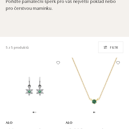
Pořiďte památeční šperk pro váš největší poklad nebo
pro čerstvou maminku.
5 z 5 produktů
FILTR
ALO
ALO