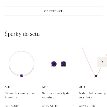
ALO diamonds OC Aupark, Bratislava
Einsteinova 18, 851 01 Bratislava
OBJEVTE VÍCE
tel.: +421 917 090 891
dnes otevřeno od 09:00
ALO diamonds OC Avion, Bratislava
Šperky do setu
Ivanská cesta 16, 821 04 Bratislava
tel.: +421 917 090 924, +421 915 344 725
dnes otevřeno od 09:00
ALO diamonds OC Eurovea, Bratislava
Pribinova 8, 811 09 Bratislava
tel.: +421 917 090 700, +421 918 777 670
dnes otevřeno od 10:00
ALO
ALO
ALO
Náramek s ametystem
Náušnice s ametystem
Náhrdelník s amety
Araminta
Araminta
Araminta
od 8 168 Kč
od 22 518 Kč
od 19 263 Kč