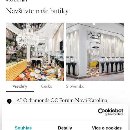
Navštivte naše butiky
Všechny
Česko
Slovensko
ALO diamonds OC Forum Nová Karolina,
Ostrava
Jantarová 3344/4, 702 00 Ostrava-Moravská Ostrava
tel.: +420 603 166 013, +420 603 565 187
dnes otevřeno od 09:00
Souhlas
Detaily
Více o cookies