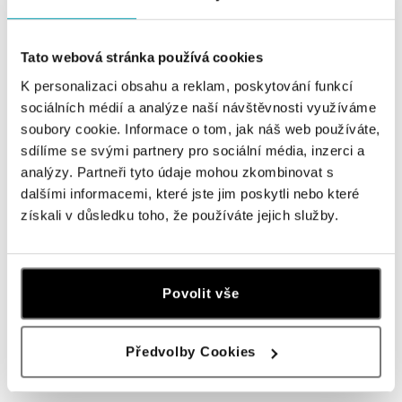
ALO diamonds OC Nový Smíchov, Praha 5
Tato webová stránka používá cookies
Plzeňská 8, 150 00 Praha 5 - Smíchov
tel.: +420 603 192 388, +420 733 546 889
K personalizaci obsahu a reklam, poskytování funkcí
dnes otevřeno od 09:00
sociálních médií a analýze naší návštěvnosti využíváme
soubory cookie. Informace o tom, jak náš web používáte,
sdílíme se svými partnery pro sociální média, inzerci a
ALO diamonds OC Olympia, Brno
analýzy. Partneři tyto údaje mohou zkombinovat s
U Dálnice 777, 664 42 Modřice
dalšími informacemi, které jste jim poskytli nebo které
tel.: +420 733 397 316, +420 605 231 821
dnes otevřeno od 09:00
získali v důsledku toho, že používáte jejich služby.
ALO diamonds OC Palladium, Praha 1
Náměstí Republiky 1, 110 00 Praha 1 - Nové Město
Povolit vše
tel.: +420 736 501 900, +420 739 685 559
dnes otevřeno od 09:00
ZOBRAZIT VŠECHNY BUTIKY
Předvolby Cookies
ALO diamonds Pařížská, Praha 1
Pařížská 1076/7, 110 00 Praha 1