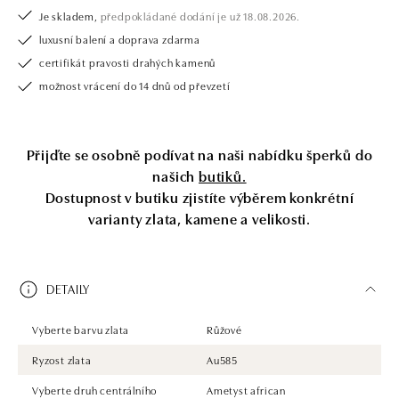
Je skladem,
předpokládané dodání je už 18.08.2026.
luxusní balení a doprava zdarma
certifikát pravosti drahých kamenů
možnost vrácení do 14 dnů od převzetí
Přijďte se osobně podívat na naši nabídku šperků do
našich
butiků.
Dostupnost v butiku zjistíte výběrem konkrétní
varianty zlata, kamene a velikosti.
DETAILY
Vyberte barvu zlata
Růžové
Ryzost zlata
Au585
Vyberte druh centrálního
Ametyst african