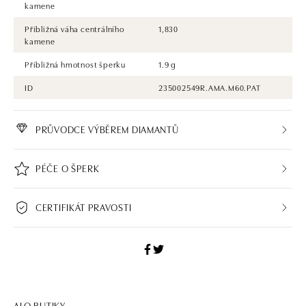
kamene
Přibližná váha centrálního
1,830
kamene
Přibližná hmotnost šperku
1.9 g
ID
235002549R.AMA.M60.PAT
PRŮVODCE VÝBĚREM DIAMANTŮ
PÉČE O ŠPERK
CERTIFIKÁT PRAVOSTI
ALO BUTIKY