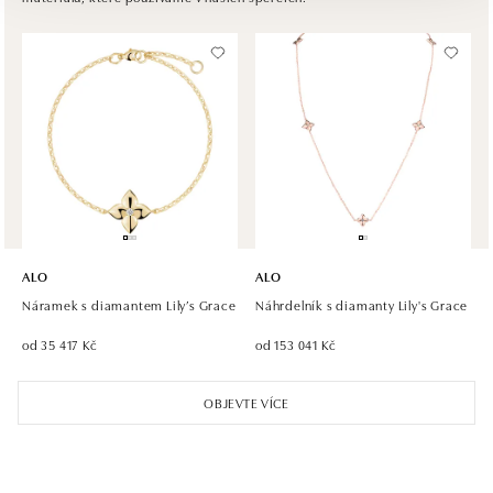
Chlumecká 765/6, 198 19 Praha 9
tel.: +420 605 226 128, +420 737 559 986
dnes otevřeno od 09:00
ALO diamonds, Westfield, Praha 4 - Chodov
Roztylská 2321/19, 148 00 Praha 4 - Chodov
tel.: +420 773 585 559, +420 730 802 800
dnes otevřeno od 09:00
ALO diamonds Hilton, Košice
Hlavná 123/1, 040 01 Košice
ALO
ALO
tel.: +421 911 854 322, +421 917 869 485
Náramek s diamantem Lily’s Grace
Náhrdelník s diamanty Lily's Grace
dnes otevřeno od 09:00
od 35 417 Kč
od 153 041 Kč
ALO diamonds OC Aupark, Bratislava
OBJEVTE VÍCE
Einsteinova 18, 851 01 Bratislava
tel.: +421 917 090 891
dnes otevřeno od 10:00