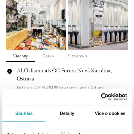
Všechny
Česko
Slovensko
ALO diamonds OC Forum Nová Karolina,
Ostrava
Jantarová 3344/4, 702 00 Ostrava-Moravská Ostrava
tel.: +420 603 166 013, +420 603 565 187
dnes otevřeno od 09:00
Souhlas
Detaily
Více o cookies
ALO diamonds OC Nový Smíchov, Praha 5
Plzeňská 8, 150 00 Praha 5 - Smíchov
tel.: +420 603 192 388, +420 733 546 889