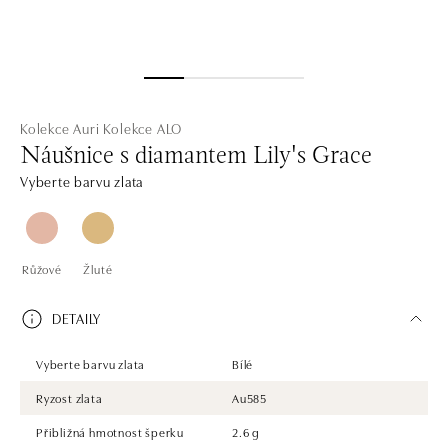
Kolekce Auri
Kolekce ALO
Náušnice s diamantem Lily's Grace
Vyberte barvu zlata
Růžové
Žluté
DETAILY
Vyberte barvu zlata
Bílé
Ryzost zlata
Au585
Přibližná hmotnost šperku
2.6 g