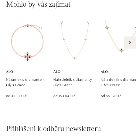
Mohlo by vás zajímat
ALO diamonds OC Avion, Bratislava
Ivanská cesta 16, 821 04 Bratislava
tel.: +421 917 090 924, +421 915 344 725
dnes otevřeno od 10:00
ALO diamonds OC Eurovea, Bratislava
Pribinova 8, 811 09 Bratislava
tel.: +421 917 090 700, +421 918 777 670
dnes otevřeno od 10:00
ALO
ALO
ALO
Náramek s diamantem
Náhrdelník s diamanty
Náhrdelník s diaman
Lily’s Grace
Lily's Grace
Lily’s Grace
od 31 339 Kč
od 153 041 Kč
od 55 128 Kč
Přihlášení k odběru newsletteru