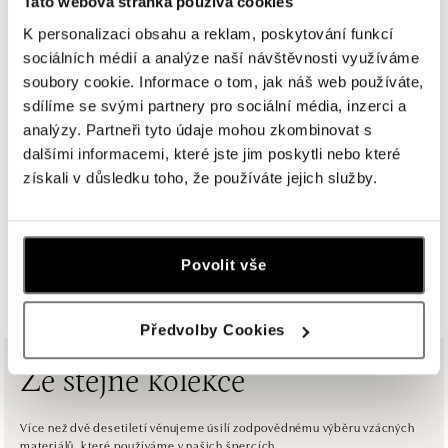
Tato webová stránka používá cookies
dnes otevřeno od 09:00
K personalizaci obsahu a reklam, poskytování funkcí
sociálních médií a analýze naší návštěvnosti využíváme
ALO diamonds OC Olympia, Brno
soubory cookie. Informace o tom, jak náš web používáte,
U Dálnice 777, 664 42 Modřice
sdílíme se svými partnery pro sociální média, inzerci a
tel.: +420 733 397 316, +420 605 231 821
dnes otevřeno od 10:00
analýzy. Partneři tyto údaje mohou zkombinovat s
dalšími informacemi, které jste jim poskytli nebo které
získali v důsledku toho, že používáte jejich služby.
ALO diamonds OC Palladium, Praha 1
Náměstí Republiky 1, 110 00 Praha 1 - Nové Město
tel.: +420 736 501 900, +420 739 685 559
dnes otevřeno od 09:00
Povolit vše
ZOBRAZIT VŠECHNY BUTIKY
ALO diamonds Pařížská, Praha 1
Předvolby Cookies
Pařížská 1076/7, 110 00 Praha 1
tel.: +420 737 939 202
dnes otevřeno od 10:00
Ze stejné kolekce
ALO diamonds Westfield Černý most, Praha 9
Více než dvě desetiletí věnujeme úsilí zodpovědnému výběru vzácných
materiálů, které používáme v našich špercích.