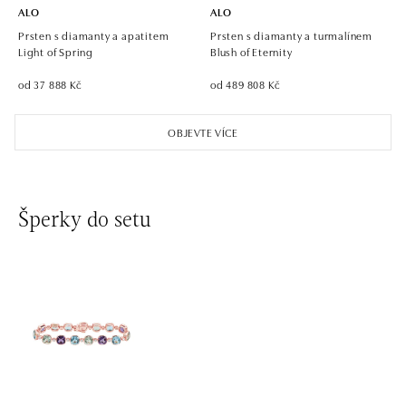
Hlavná 123/1, 040 01 Košice
ALO
ALO
tel.: +421 911 854 322, +421 917 869 485
Prsten s diamanty a apatitem
Prsten s diamanty a turmalínem
dnes otevřeno do 19:00
Light of Spring
Blush of Eternity
od 37 888 Kč
od 489 808 Kč
ALO diamonds OC Aupark, Bratislava
Einsteinova 18, 851 01 Bratislava
OBJEVTE VÍCE
tel.: +421 917 090 891
dnes otevřeno od 10:00
ALO diamonds OC Avion, Bratislava
Šperky do setu
Ivanská cesta 16, 821 04 Bratislava
tel.: +421 917 090 924, +421 915 344 725
dnes otevřeno od 10:00
ALO diamonds OC Eurovea, Bratislava
Pribinova 8, 811 09 Bratislava
tel.: +421 917 090 700, +421 918 777 670
dnes otevřeno od 10:00