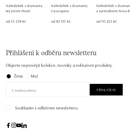
Náhrdelník s diamanty
Náhrdelník s diamanty
Náhrdelník s diama
My Letter Heart
Cassiopeia
a turmalínem Nova 
od 33 239 Kč
od 92 517 Kč
od 111 223 Kč
Přihlášení k odběru newsletteru
Objevte nejnovější kolekce, novinky a exkluzivní produkty.
Žena
Muž
PŘIHLÁŠENÍ
Souhlasím s odběrem newsletteru