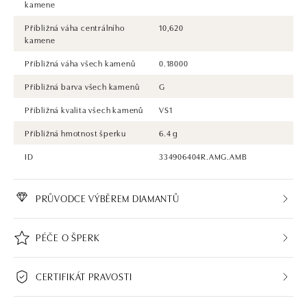
kamene
Přibližná váha centrálního
10,620
kamene
Přibližná váha všech kamenů
0.18000
Přibližná barva všech kamenů
G
Přibližná kvalita všech kamenů
VS1
Přibližná hmotnost šperku
6.4 g
ID
334906404R.AMG.AMB
PRŮVODCE VÝBĚREM DIAMANTŮ
PÉČE O ŠPERK
CERTIFIKÁT PRAVOSTI