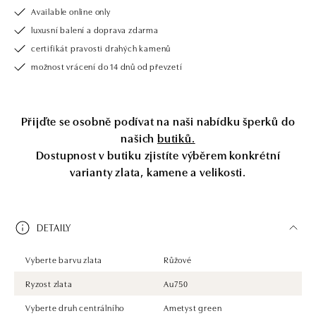
Available online only
luxusní balení a doprava zdarma
certifikát pravosti drahých kamenů
možnost vrácení do 14 dnů od převzetí
Přijďte se osobně podívat na naši nabídku šperků do
našich
butiků.
Dostupnost v butiku zjistíte výběrem konkrétní
varianty zlata, kamene a velikosti.
DETAILY
Vyberte barvu zlata
Růžové
Ryzost zlata
Au750
Vyberte druh centrálního
Ametyst green