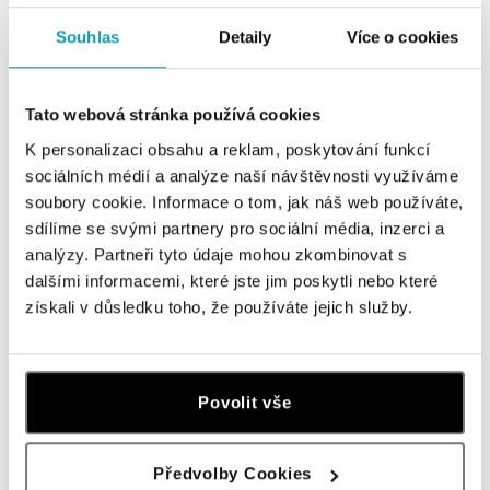
Ostrava
Souhlas
Detaily
Více o cookies
Jantarová 3344/4, 702 00 Ostrava-Moravská Ostrava
tel.: +420 603 166 013, +420 603 565 187
dnes otevřeno do 21:00
Tato webová stránka používá cookies
K personalizaci obsahu a reklam, poskytování funkcí
ALO diamonds OC Nový Smíchov, Praha 5
sociálních médií a analýze naší návštěvnosti využíváme
Plzeňská 8, 150 00 Praha 5 - Smíchov
soubory cookie. Informace o tom, jak náš web používáte,
tel.: +420 603 192 388, +420 733 546 889
sdílíme se svými partnery pro sociální média, inzerci a
dnes otevřeno do 21:00
analýzy. Partneři tyto údaje mohou zkombinovat s
dalšími informacemi, které jste jim poskytli nebo které
ALO diamonds OC Olympia, Brno
získali v důsledku toho, že používáte jejich služby.
U Dálnice 777, 664 42 Modřice
tel.: +420 733 397 316, +420 605 231 821
dnes otevřeno od 10:00
Povolit vše
ALO diamonds OC Palladium, Praha 1
Náměstí Republiky 1, 110 00 Praha 1 - Nové Město
Předvolby Cookies
tel.: +420 736 501 900, +420 739 685 559