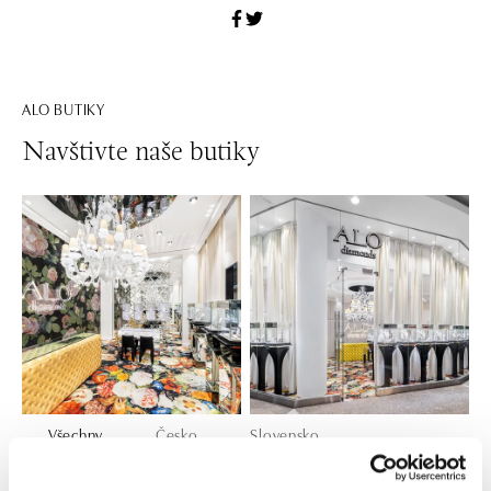
ALO BUTIKY
Navštivte naše butiky
Všechny
Česko
Slovensko
ALO diamonds OC Forum Nová Karolina,