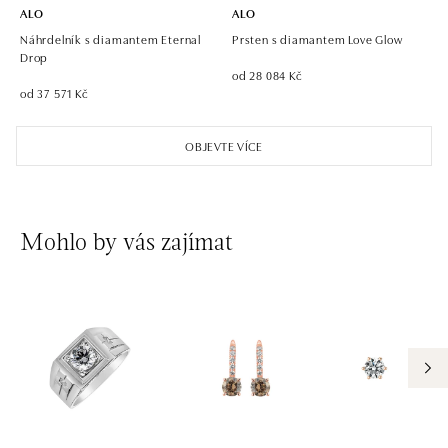
Hlavná 123/1, 040 01 Košice
ALO
ALO
tel.: +421 911 854 322, +421 917 869 485
Náhrdelník s diamantem Eternal
Prsten s diamantem Love Glow
dnes otevřeno od 09:00
Drop
od 28 084 Kč
od 37 571 Kč
ALO diamonds OC Aupark, Bratislava
Einsteinova 18, 851 01 Bratislava
OBJEVTE VÍCE
tel.: +421 917 090 891
dnes otevřeno od 10:00
ALO diamonds OC Avion, Bratislava
Mohlo by vás zajímat
Ivanská cesta 16, 821 04 Bratislava
tel.: +421 917 090 924, +421 915 344 725
dnes otevřeno od 10:00
ALO diamonds OC Eurovea, Bratislava
Pribinova 8, 811 09 Bratislava
tel.: +421 917 090 700, +421 918 777 670
dnes otevřeno od 10:00