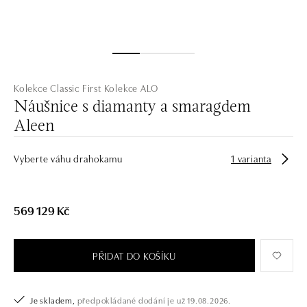
Kolekce Classic First
Kolekce ALO
Náušnice s diamanty a smaragdem
Aleen
Vyberte váhu drahokamu
1 varianta
569 129 Kč
PŘIDAT DO KOŠÍKU
Je skladem,
předpokládané dodání je už 19.08.2026.