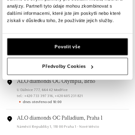
analýzy. Partneři tyto údaje mohou zkombinovat s
Ostrava
dalšími informacemi, které jste jim poskytli nebo které
Jantarová 3344/4, 702 00 Ostrava-Moravská Ostrava
získali v důsledku toho, že používáte jejich služby.
tel.: +420 603 166 013, +420 603 565 187
dnes otevřeno od 09:00
ALO diamonds OC Nový Smíchov, Praha 5
Povolit vše
Plzeňská 8, 150 00 Praha 5 - Smíchov
tel.: +420 603 192 388, +420 733 546 889
dnes otevřeno od 09:00
Předvolby Cookies
ALO diamonds OC Olympia, Brno
U Dálnice 777, 664 42 Modřice
tel.: +420 733 397 316, +420 605 231 821
dnes otevřeno od 10:00
ALO diamonds OC Palladium, Praha 1
Náměstí Republiky 1, 110 00 Praha 1 - Nové Město
tel.: +420 736 501 900, +420 739 685 559