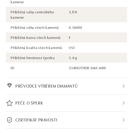
kamene
Přibližná váha centrálního
3,170
kamene
Přibližná váha všech kamenů
0.34000
Přibližná barva všech kamenů
F
Přibližná kvalita všech kamenů
VS1
Přibližná hmotnost šperku
3.4 g
ID
234002592B.SMA.M80
PRŮVODCE VÝBĚREM DIAMANTŮ
PÉČE O ŠPERK
CERTIFIKÁT PRAVOSTI