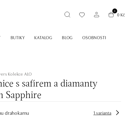
0
0 Kč
T
BUTIKY
KATALOG
BLOG
OSOBNOSTI
wers
Kolekce ALO
ice s safírem a diamanty
n Sapphire
hu drahokamu
1 varianta