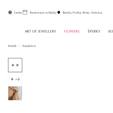
Přeskočit na hlavní obsah
česky
Rezervace schůzky
Butiky
Praha, Brno, Ostrava
ART OF JEWELLERY
FLOWERS
ŠPERKY
KO
Domů
Náušnice