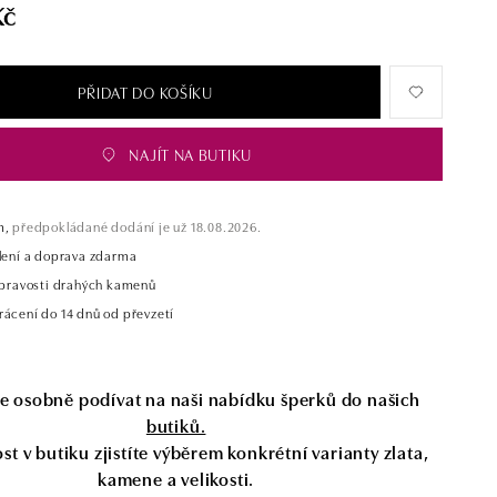
Kč
PŘIDAT DO KOŠÍKU
NAJÍT NA BUTIKU
m,
předpokládané dodání je už 18.08.2026.
alení a doprava zdarma
t pravosti drahých kamenů
rácení do 14 dnů od převzetí
se osobně podívat na naši nabídku šperků do našich
butiků.
t v butiku zjistíte výběrem konkrétní varianty zlata,
kamene a velikosti.