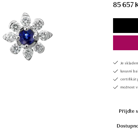
85 657 
Je sklade
luxusní b
certifiká
možnost v
Přijďte 
Dostupnos