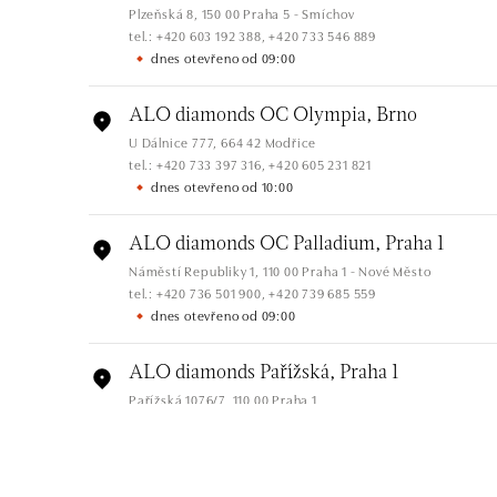
Plzeňská 8, 150 00 Praha 5 - Smíchov
tel.: +420 603 192 388, +420 733 546 889
dnes otevřeno od 09:00
ALO diamonds OC Olympia, Brno
U Dálnice 777, 664 42 Modřice
tel.: +420 733 397 316, +420 605 231 821
dnes otevřeno od 10:00
ALO diamonds OC Palladium, Praha 1
Náměstí Republiky 1, 110 00 Praha 1 - Nové Město
tel.: +420 736 501 900, +420 739 685 559
dnes otevřeno od 09:00
ALO diamonds Pařížská, Praha 1
Pařížská 1076/7, 110 00 Praha 1
tel.: +420 737 939 202
dnes otevřeno od 10:00