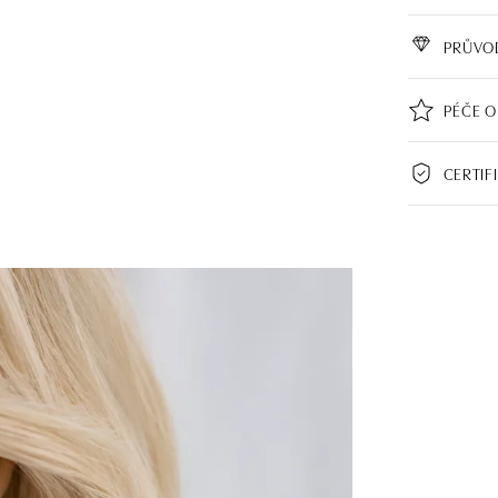
PRŮVO
PÉČE O
CERTIF