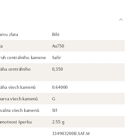
rvu zlata
Bílé
ta
Au750
ruh centrálního kamene
Safír
váha centrálního
0,350
 váha všech kamenů
0.64000
 barva všech kamenů
G
kvalita všech kamenů
SI1
 hmotnost šperku
2.55 g
334903200B.SAF.M