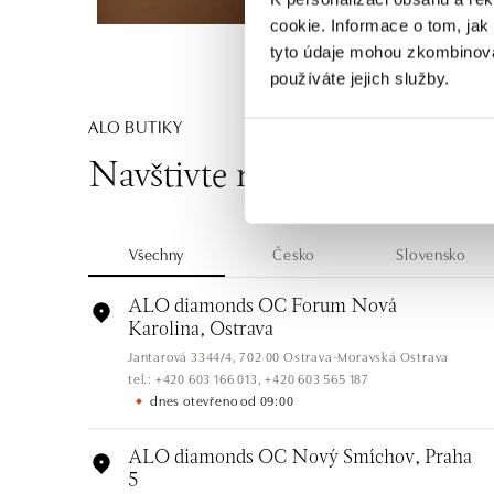
cookie. Informace o tom, jak
tyto údaje mohou zkombinovat
používáte jejich služby.
ALO BUTIKY
Navštivte naše butiky
Všechny
Česko
Slovensko
ALO diamonds OC Forum Nová
Karolina, Ostrava
Jantarová 3344/4, 702 00 Ostrava-Moravská Ostrava
tel.: +420 603 166 013, +420 603 565 187
dnes otevřeno od 09:00
ALO diamonds OC Nový Smíchov, Praha
5