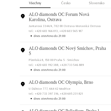
Všechny
Česko
Slovensko
ALO diamonds OC Forum Nová
Karolina, Ostrava
Jantarová 3344/4, 702 00 Ostrava-Moravská Ostrava
tel.: +420 603 166 013, +420 603 565 187
dnes otevřeno do 21:00
ALO diamonds OC Nový Smíchov, Praha
5
Plzeňská 8, 150 00 Praha 5 - Smíchov
tel.: +420 603 192 388, +420 733 546 889
dnes otevřeno do 21:00
ALO diamonds OC Olympia, Brno
U Dálnice 777, 664 42 Modřice
tel.: +420 733 397 316, +420 605 231 821
dnes otevřeno do 21:00