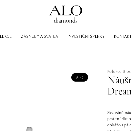
LEKCE
ZÁSNUBY A SVATBA
INVESTIČNÍ ŠPERKY
KONTAK
Kolekce Blo
ALO
Náušn
Drea
Skvostné náu
prsten 14kt b
dokážou přid
Blossoms.