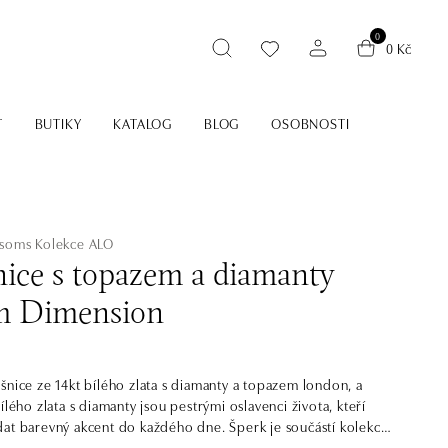
0
0 Kč
T
BUTIKY
KATALOG
BLOG
OSOBNOSTI
ssoms
Kolekce ALO
ice s topazem a diamanty
m Dimension
šnice ze 14kt bílého zlata s diamanty a topazem london, a
ílého zlata s diamanty jsou pestrými oslavenci života, kteří
at barevný akcent do každého dne. Šperk je součástí kolekce