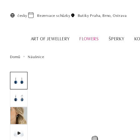
Přeskočit na hlavní obsah
česky
Rezervace schůzky
Butiky
Praha, Brno, Ostrava
ART OF JEWELLERY
FLOWERS
ŠPERKY
KO
Domů
Náušnice