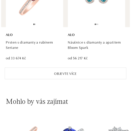
tel.: +420 773 585 559, +420 730 802 800
zítra otevřeno od 09:00
ALO diamonds Hilton, Košice
Hlavná 123/1, 040 01 Košice
ALO
ALO
tel.: +421 911 854 322, +421 917 869 485
Prsten s diamanty a rubínem
Náušnice s diamanty a apatitem
otevřeno v Pondělí od 09:00
Seriane
Bloom Spark
od 33 674 Kč
od 56 217 Kč
ALO diamonds OC Aupark, Bratislava
Einsteinova 18, 851 01 Bratislava
OBJEVTE VÍCE
tel.: +421 917 090 891
zítra otevřeno od 09:00
ALO diamonds OC Avion, Bratislava
Mohlo by vás zajímat
Ivanská cesta 16, 821 04 Bratislava
tel.: +421 917 090 924, +421 915 344 725
zítra otevřeno od 09:00