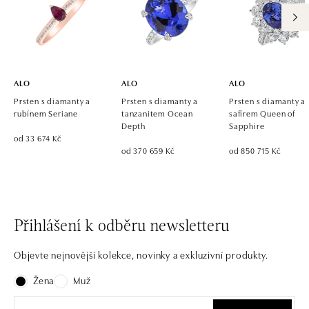
ALO diamonds OC Eurovea, Bratislava
Pribinova 8, 811 09 Bratislava
tel.: +421 917 090 700, +421 918 777 670
zítra otevřeno od 10:00
ALO
ALO
ALO
Prsten s diamanty a
Prsten s diamanty a
Prsten s diamanty a
rubínem Seriane
tanzanitem Ocean
safírem Queen of
Depth
Sapphire
od 33 674 Kč
od 370 659 Kč
od 850 715 Kč
Přihlášení k odběru newsletteru
Objevte nejnovější kolekce, novinky a exkluzivní produkty.
Žena
Muž