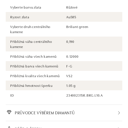
Vyberte barvu zlata
Růžové
Ryzost zlata
Au585
Vyberte druh centrálního
Briliant green
kamene
Přibližná váha centrálního
0,190
kamene
Přibližná váha všech kamenů
0.12000
Přibližná barva všech kamenů
F-G
Přibližná kvalita všech kamenů
VS2
Přibližná hmotnost šperku
1.05 g
ID
234002315R.BRG.L10.A
PRŮVODCE VÝBĚREM DIAMANTŮ