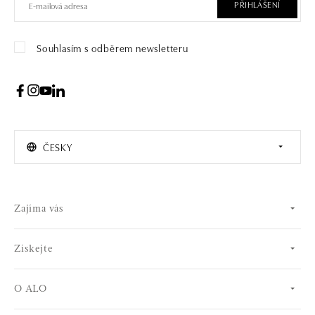
PŘIHLÁŠENÍ
Souhlasím s odběrem newsletteru
ČESKY
Zajíma vás
Získejte
O ALO