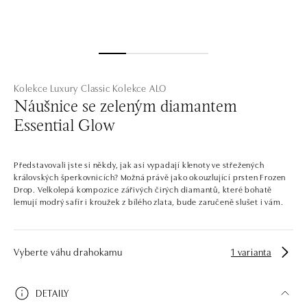
Kolekce Luxury Classic
Kolekce ALO
Náušnice se zeleným diamantem
Essential Glow
Představovali jste si někdy, jak asi vypadají klenoty ve střežených
královských šperkovnicích? Možná právě jako okouzlující prsten Frozen
Drop. Velkolepá kompozice zářivých čirých diamantů, které bohatě
lemují modrý safír i kroužek z bílého zlata, bude zaručeně slušet i vám.
Vyberte váhu drahokamu
1 varianta
DETAILY