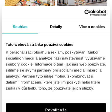
Všechny
Česko
Slovensko
ALO diamonds OC Forum Nová Karolina,
Souhlas
Detaily
Více o cookies
Ostrava
Jantarová 3344/4, 702 00 Ostrava-Moravská Ostrava
tel.: +420 603 166 013, +420 603 565 187
Tato webová stránka používá cookies
zítra otevřeno od 09:00
K personalizaci obsahu a reklam, poskytování funkcí
sociálních médií a analýze naší návštěvnosti využíváme
ALO diamonds OC Nový Smíchov, Praha 5
soubory cookie. Informace o tom, jak náš web používáte,
Plzeňská 8, 150 00 Praha 5 - Smíchov
sdílíme se svými partnery pro sociální média, inzerci a
tel.: +420 603 192 388, +420 733 546 889
analýzy. Partneři tyto údaje mohou zkombinovat s
zítra otevřeno od 09:00
dalšími informacemi, které jste jim poskytli nebo které
získali v důsledku toho, že používáte jejich služby.
ALO diamonds OC Olympia, Brno
U Dálnice 777, 664 42 Modřice
tel.: +420 733 397 316, +420 605 231 821
Povolit vše
zítra otevřeno od 09:00