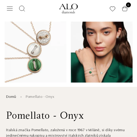
Přeskočit na hlavní obsah
0
Pomellato - Onyx
Domů
Pomellato - Onyx
Italská značka Pomellato, založená v roce 1967 v Miláně, si díky svému
jedinečnému rukopisu a mistrovství italských zlatníků získala