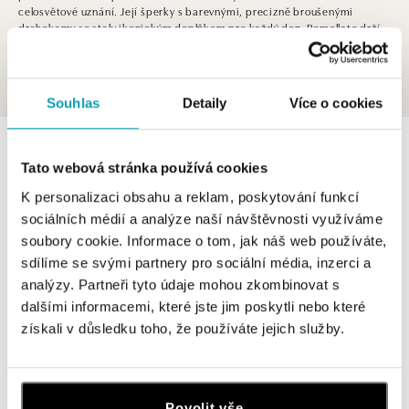
celosvětové uznání. Její šperky s barevnými, precizně broušenými
drahokamy se staly ikonickým doplňkem pro každý den. Pomellato drží
krok s nejnovějšími módními trendy a udává směr ve světě luxusních
šperků, neustále tak posouvá hranice elegance a stylu.
Souhlas
Detaily
Více o cookies
0 z 0 produktů
FILTR
Tato webová stránka používá cookies
V katalogu nejsou žádné produkty.
K personalizaci obsahu a reklam, poskytování funkcí
sociálních médií a analýze naší návštěvnosti využíváme
soubory cookie. Informace o tom, jak náš web používáte,
sdílíme se svými partnery pro sociální média, inzerci a
analýzy. Partneři tyto údaje mohou zkombinovat s
dalšími informacemi, které jste jim poskytli nebo které
Přihlášení k odběru newsletteru
získali v důsledku toho, že používáte jejich služby.
Objevte nejnovější kolekce, novinky a exkluzivní produkty.
Žena
Muž
Povolit vše