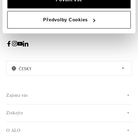
PŘIHLÁŠENÍ
Předvolby Cookies
Souhlasím s odběrem newsletteru
ČESKY
Zajíma vás
Získejte
O ALO