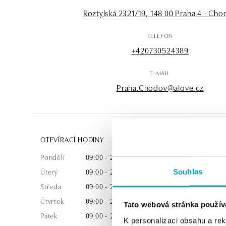
Roztylská 2321/19, 148 00 Praha 4 - Ch
TELEFON
+420730524389
E-MAIL
Praha.Chodov@alove.cz
OTEVÍRACÍ HODINY
Pondělí
09:00 - 21:00
Úterý
09:00 - 21:00
Souhlas
Středa
09:00 - 21:00
Čtvrtek
09:00 - 21:00
Tato webová stránka použív
Pátek
09:00 - 21:00
K personalizaci obsahu a re