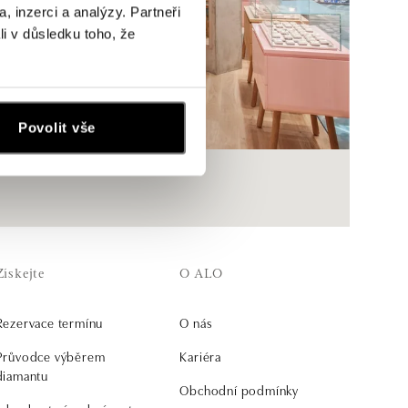
, inzerci a analýzy. Partneři
li v důsledku toho, že
Povolit vše
Získejte
O ALO
Rezervace termínu
O nás
Průvodce výběrem
Kariéra
diamantu
Obchodní podmínky