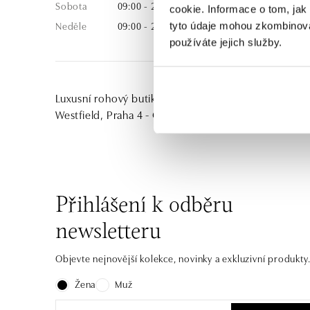
Sobota
09:00 - 21:00
cookie. Informace o tom, jak
Neděle
09:00 - 21:00
tyto údaje mohou zkombinovat
používáte jejich služby.
Luxusní rohový butik se nachází v prvním patře v nov
Westfield, Praha 4 - Chodov, přímo pod foodcourt
Přihlášení k odběru
newsletteru
Objevte nejnovější kolekce, novinky a exkluzivní produkty
Žena
Muž