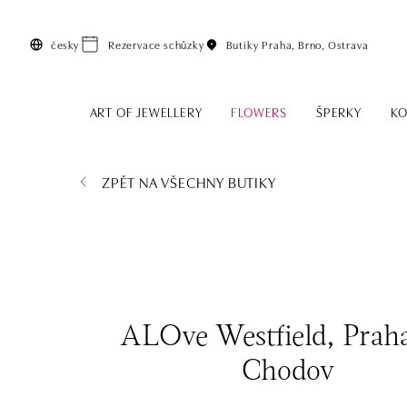
Přeskočit na hlavní obsah
česky
Rezervace schůzky
Butiky
Praha, Brno, Ostrava
ART OF JEWELLERY
FLOWERS
ŠPERKY
KO
ZPĚT NA VŠECHNY BUTIKY
ALOve Westfield, Praha
Chodov