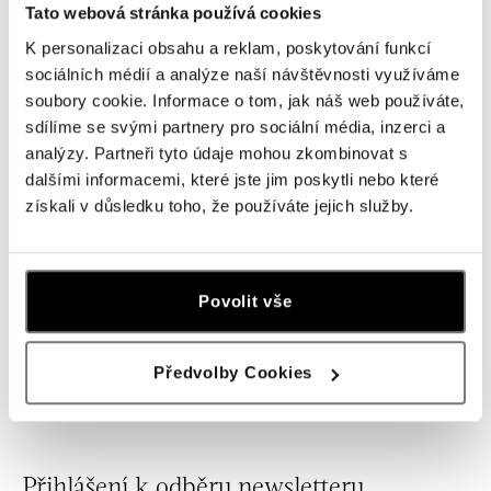
Úterý
09:00 - 21:00
Tato webová stránka používá cookies
Středa
09:00 - 21:00
K personalizaci obsahu a reklam, poskytování funkcí
Čtvrtek
09:00 - 21:00
sociálních médií a analýze naší návštěvnosti využíváme
Pátek
09:00 - 21:00
soubory cookie. Informace o tom, jak náš web používáte,
sdílíme se svými partnery pro sociální média, inzerci a
Sobota
09:00 - 21:00
analýzy. Partneři tyto údaje mohou zkombinovat s
Neděle
09:00 - 21:00
dalšími informacemi, které jste jim poskytli nebo které
získali v důsledku toho, že používáte jejich služby.
Povolit vše
Luxusní butik ALOve Nový Smíchov se nachází v rohovém
prostoru v 1. patře uprostřed pasáže u eskalátorů
vedoucích do foodcourtu.
Předvolby Cookies
Přihlášení k odběru newsletteru