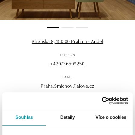
Plzeňská 8, 150 00 Praha 5 - Anděl
TELEFON
+420736509250
E-MAIL
Praha.Smichov@alove.cz
OTEVÍRACÍ HODINY
Souhlas
Detaily
Více o cookies
Pondělí
09:00 - 21:00