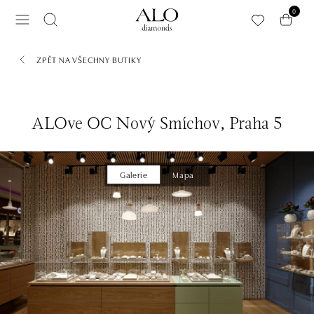
Přeskočit na hlavní obsah
0
ZPĚT NA VŠECHNY BUTIKY
ALOve OC Nový Smíchov, Praha 5
Galerie
Mapa