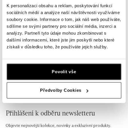
Úterý
10:00 - 21:00
K personalizaci obsahu a reklam, poskytování funkcí
Středa
10:00 - 21:00
sociálních médií a analýze naší návštěvnosti využíváme
Čtvrtek
10:00 - 21:00
soubory cookie. Informace o tom, jak náš web používáte,
Pátek
10:00 - 21:00
sdílíme se svými partnery pro sociální média, inzerci a
analýzy. Partneři tyto údaje mohou zkombinovat s
Sobota
09:00 - 21:00
dalšími informacemi, které jste jim poskytli nebo které
Neděle
09:00 - 21:00
získali v důsledku toho, že používáte jejich služby.
Povolit vše
Luxusní butik v Olympia Brno.
Předvolby Cookies
Přihlášení k odběru newsletteru
Objevte nejnovější kolekce, novinky a exkluzivní produkty.