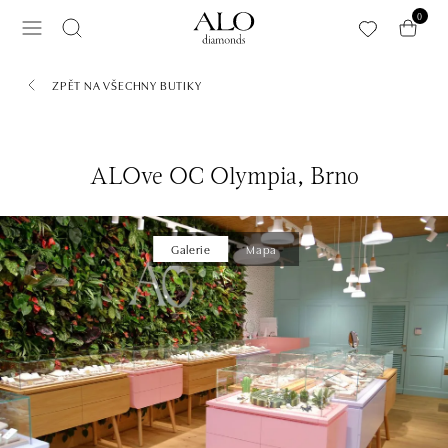
Přeskočit na hlavní obsah
0
ZPĚT NA VŠECHNY BUTIKY
ALOve OC Olympia, Brno
Galerie
Mapa