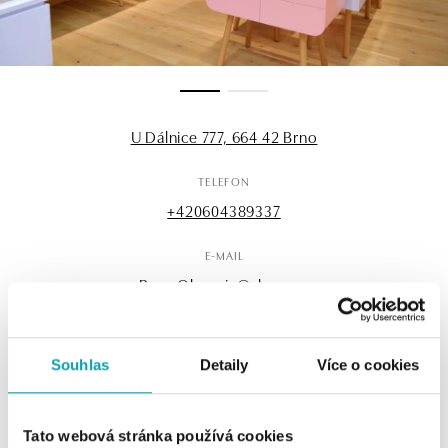
U Dálnice 777, 664 42 Brno
TELEFON
+420604389337
E-MAIL
Brno.Olympia@alove.cz
Souhlas
Detaily
Více o cookies
OTEVÍRACÍ HODINY
Pondělí
10:00 - 21:00
Tato webová stránka používá cookies