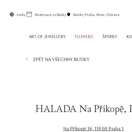
Přeskočit na hlavní obsah
česky
Rezervace schůzky
Butiky
Praha, Brno, Ostrava
ART OF JEWELLERY
FLOWERS
ŠPERKY
KO
ZPĚT NA VŠECHNY BUTIKY
HALADA Na Příkopě, 
Na Příkopě 16, 110 00 Praha 1