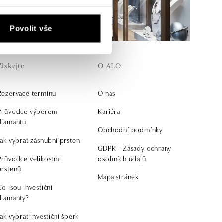
Povolit vše
Získejte
O ALO
Rezervace termínu
O nás
Průvodce výběrem
Kariéra
diamantu
Obchodní podmínky
Jak vybrat zásnubní prsten
GDPR - Zásady ochrany
Průvodce velikostmi
osobních údajů
prstenů
Mapa stránek
Co jsou investiční
diamanty?
Jak vybrat investiční šperk