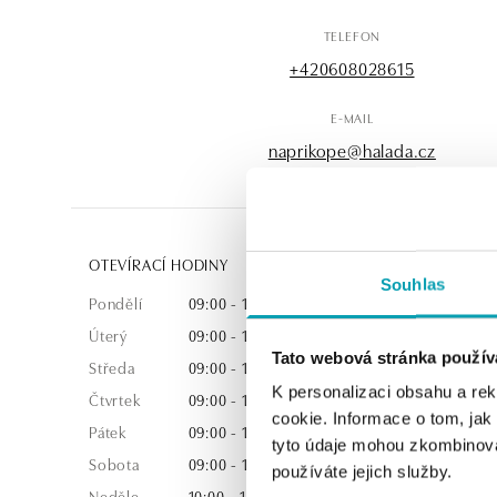
TELEFON
+420608028615
E-MAIL
naprikope@halada.cz
OTEVÍRACÍ HODINY
Souhlas
Pondělí
09:00 - 19:00
Úterý
09:00 - 19:00
Tato webová stránka použív
Středa
09:00 - 19:00
K personalizaci obsahu a re
Čtvrtek
09:00 - 19:00
cookie. Informace o tom, jak
Pátek
09:00 - 19:00
tyto údaje mohou zkombinovat
Sobota
09:00 - 19:00
používáte jejich služby.
Neděle
10:00 - 18:00