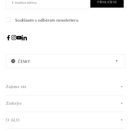
PŘIHLÁŠENÍ
Souhlasím s odběrem newsletteru
ČESKY
Zajíma vás
Získejte
O ALO