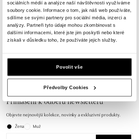
Prsten s akvamarínem a safíry
sociálních médií a analýze naší návštěvnosti využíváme
Akvamarine Beauty
soubory cookie. Informace o tom, jak náš web používáte,
od 157 208 Kč
sdílíme se svými partnery pro sociální média, inzerci a
analýzy. Partneři tyto údaje mohou zkombinovat s
dalšími informacemi, které jste jim poskytli nebo které
získali v důsledku toho, že používáte jejich služby.
Nechte se inspirovat naši nabídkou zásnubních prstenů i
stylových kousků na každý den.
Povolit vše
Předvolby Cookies
Přihlášení k odběru newsletteru
Objevte nejnovější kolekce, novinky a exkluzivní produkty.
Žena
Muž