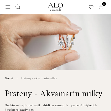
Přeskočit na hlavní obsah
0
Prsteny - Akvamarín milky
Domů
Prsteny - Akvamarín milky
Nechte se inspirovat naši nabídkou zásnubních prstenů i stylových
kousků na každý den.