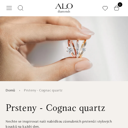
Přeskočit na hlavní obsah
0
Prsteny - Cognac quartz
Domů
Prsteny - Cognac quartz
Nechte se inspirovat naši nabídkou zásnubních prstenů i stylových
kousků na každý den.