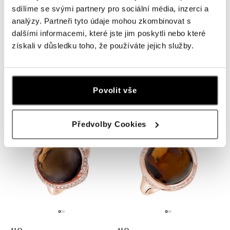
sdílíme se svými partnery pro sociální média, inzerci a
analýzy. Partneři tyto údaje mohou zkombinovat s
dalšími informacemi, které jste jim poskytli nebo které
získali v důsledku toho, že používáte jejich služby.
ALO
ALO
Prsten s quartzem diamanty
Prsten s quartzem diamanty
Finnegan
Witching Countess
Povolit vše
od 201 377 Kč
od 159 367 Kč
Předvolby Cookies
ALO
ALO