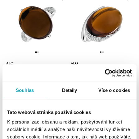
ALO
ALO
Prsten s quartzem diamanty Drop
Prsten s quartzem diamanty Gem
Blossom
Miracle
od 70 984 Kč
od 100 793 Kč
Souhlas
Detaily
Více o cookies
Tato webová stránka používá cookies
K personalizaci obsahu a reklam, poskytování funkcí
sociálních médií a analýze naší návštěvnosti využíváme
soubory cookie. Informace o tom, jak náš web používáte,