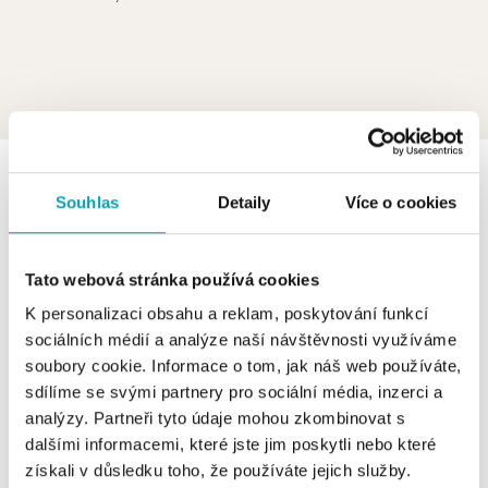
0 z 0 produktů
FILTR
Souhlas
Detaily
Více o cookies
V katalogu nejsou žádné produkty.
Tato webová stránka používá cookies
K personalizaci obsahu a reklam, poskytování funkcí
sociálních médií a analýze naší návštěvnosti využíváme
soubory cookie. Informace o tom, jak náš web používáte,
Nechte se inspirovat naši nabídkou zásnubních prstenů i
sdílíme se svými partnery pro sociální média, inzerci a
stylových kousků na každý den.
analýzy. Partneři tyto údaje mohou zkombinovat s
dalšími informacemi, které jste jim poskytli nebo které
získali v důsledku toho, že používáte jejich služby.