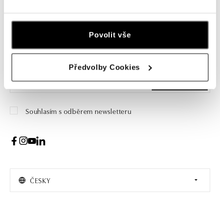
Přihlášení k odběru newsletteru
Povolit vše
Objevte nejnovější kolekce, novinky a exkluzivní produkty.
Žena
Muž
Předvolby Cookies
PŘIHLÁŠENÍ
Souhlasím s odběrem newsletteru
ČESKY