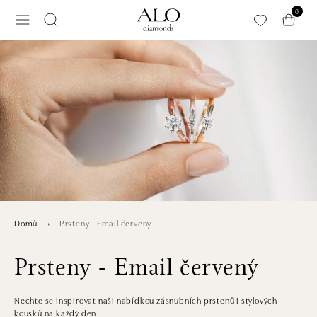
Přeskočit na hlavní obsah
0
Prsteny - Email červený
Domů
Prsteny - Email červený
Nechte se inspirovat naši nabídkou zásnubních prstenů i stylových
kousků na každý den.