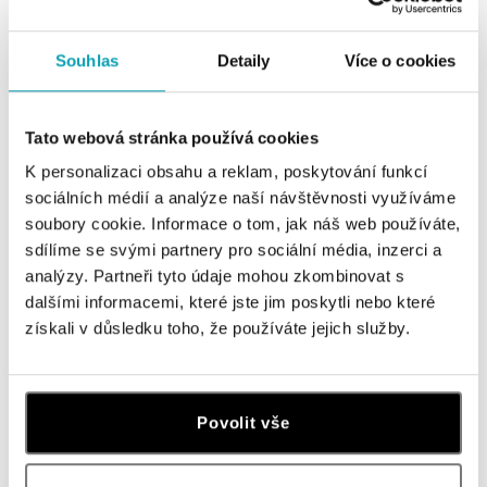
Prsten s granátem a diamanty
Prsten s diamanty a granátem
Tearfall
Elliptical perfection
Souhlas
Detaily
Více o cookies
od 25 301 Kč
od 23 716 Kč
Tato webová stránka používá cookies
K personalizaci obsahu a reklam, poskytování funkcí
sociálních médií a analýze naší návštěvnosti využíváme
soubory cookie. Informace o tom, jak náš web používáte,
sdílíme se svými partnery pro sociální média, inzerci a
analýzy. Partneři tyto údaje mohou zkombinovat s
dalšími informacemi, které jste jim poskytli nebo které
získali v důsledku toho, že používáte jejich služby.
ALO
ALO
Prsten s diamanty, rubíny a granáty
Prsten s granátem, diamanty a
Bannister
safíry Carnation Café
Povolit vše
od 481 251 Kč
od 396 418 Kč