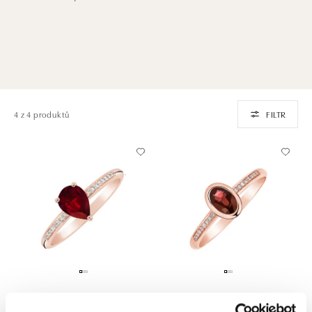
4 z 4 produktů
FILTR
ALO
ALO