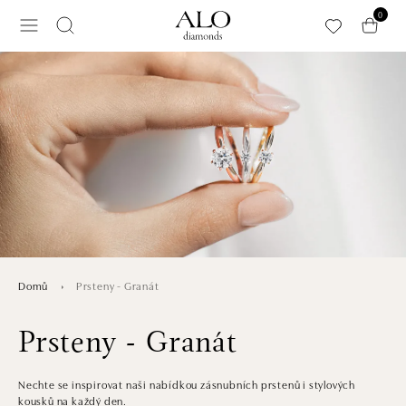
Přeskočit na hlavní obsah
0
Prsteny - Granát
Domů
Prsteny - Granát
Nechte se inspirovat naši nabídkou zásnubních prstenů i stylových
kousků na každý den.