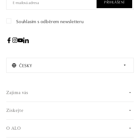
PŘIHLÁŠENÍ
Souhlasím s odběrem newsletteru
ČESKY
Zajíma vás
Získejte
O ALO