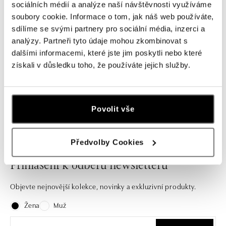
Prsten s opálem a diamanty
sociálních médií a analýze naší návštěvnosti využíváme
Glorious Gem
soubory cookie. Informace o tom, jak náš web používáte,
od 78 466 Kč
sdílíme se svými partnery pro sociální média, inzerci a
analýzy. Partneři tyto údaje mohou zkombinovat s
dalšími informacemi, které jste jim poskytli nebo které
získali v důsledku toho, že používáte jejich služby.
Nechte se inspirovat naši nabídkou zásnubních prstenů i
stylových kousků na každý den.
Povolit vše
Předvolby Cookies
Přihlášení k odběru newsletteru
Objevte nejnovější kolekce, novinky a exkluzivní produkty.
Žena
Muž