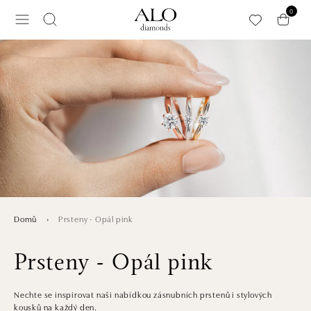
Přeskočit na hlavní obsah
0
Prsteny - Opál pink
Domů
Prsteny - Opál pink
Nechte se inspirovat naši nabídkou zásnubních prstenů i stylových
kousků na každý den.