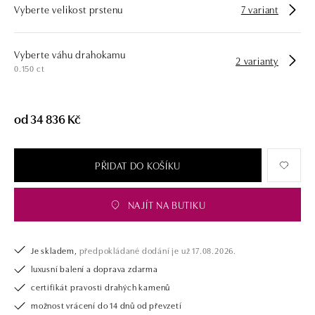
Vyberte velikost prstenu
7 variant
Společnost ALO diamonds vyrábí v Čechách šperky z diamantů a
drahých kamenů už téměř 30 let. Každý šperk je tak originál a je také
opatřen certifikátem pravosti a dodán v luxusním balení. Ať už vybíráte
zásnubní prsten nebo diamantový náramek či náhrdelník, nedarujete s
Vyberte váhu drahokamu
2 varianty
námi pouze šperk, ale také chytrou investici.
0.150 ct
od 34 836 Kč
PŘIDAT DO KOŠÍKU
NAJÍT NA BUTIKU
Je skladem,
předpokládané dodání je už 17.08.2026.
luxusní balení a doprava zdarma
certifikát pravosti drahých kamenů
možnost vrácení do 14 dnů od převzetí