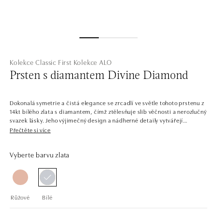
Kolekce Classic First
Kolekce ALO
Prsten s diamantem Divine Diamond
Dokonalá symetrie a čistá elegance se zrcadlí ve světle tohoto prstenu z
14kt bílého zlata s diamantem, čímž ztělesňuje slib věčnosti a nerozlučný
svazek lásky. Jeho výjimečný design a nádherné detaily vytvářejí
jedinečný šperk, který je nejen výrazem krásy, ale také symbolizuje
Přečtěte si více
trvalou a nekonečnou hodnotu vašich drahocenných okamžiků. Šperk je
součástí kolekce Classic First.
Vyberte barvu zlata
V jednoduchosti je krása. Šperky z bílého, žlutého a růžového zlata s
centrálními diamanty v několika barvách. Kolekce Classic First je snadno
kombinovatelná, plná solitérních prstenů, náramků, náhrdelníků a
náušnic s jedním až třemi dokonale broušenými diamanty a drahými
Růžové
Bílé
kameny. Šperky tvoří sladěné sety, ale najdete zde i samostatné kousky,
jako třeba prsteny pro příležitost zásnub.