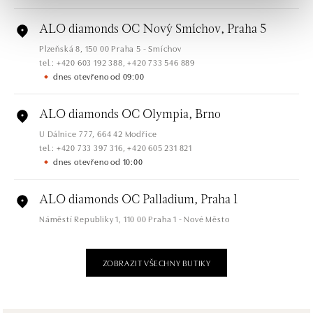
ALO diamonds OC Nový Smíchov, Praha 5
Plzeňská 8, 150 00 Praha 5 - Smíchov
tel.: +420 603 192 388, +420 733 546 889
dnes otevřeno od 09:00
ALO diamonds OC Olympia, Brno
U Dálnice 777, 664 42 Modřice
tel.: +420 733 397 316, +420 605 231 821
dnes otevřeno od 10:00
ALO diamonds OC Palladium, Praha 1
Náměstí Republiky 1, 110 00 Praha 1 - Nové Město
tel.: +420 736 501 900, +420 739 685 559
dnes otevřeno od 09:00
ZOBRAZIT VŠECHNY BUTIKY
ALO diamonds Pařížská, Praha 1
Pařížská 1076/7, 110 00 Praha 1