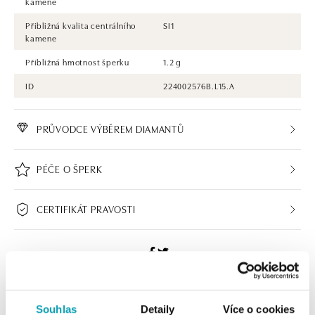
kamene
Přibližná kvalita centrálního
SI1
kamene
Přibližná hmotnost šperku
1.2 g
ID
224002576B.L15.A
PRŮVODCE VÝBĚREM DIAMANTŮ
PÉČE O ŠPERK
CERTIFIKÁT PRAVOSTI
ALO BUTIKY
Souhlas
Detaily
Více o cookies