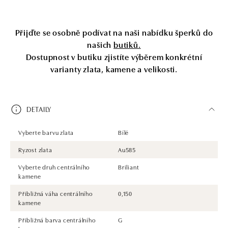
Přijďte se osobně podívat na naši nabídku šperků do
našich
butiků.
Dostupnost v butiku zjistíte výběrem konkrétní
varianty zlata, kamene a velikosti.
DETAILY
Vyberte barvu zlata
Bílé
Ryzost zlata
Au585
Vyberte druh centrálního
Briliant
kamene
Přibližná váha centrálního
0,150
kamene
Přibližná barva centrálního
G