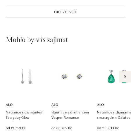
ALO diamonds OC Aupark, Bratislava
Einsteinova 18, 851 01 Bratislava
OBJEVTE VÍCE
tel.: +421 917 090 891
dnes otevřeno od 10:00
ALO diamonds OC Avion, Bratislava
Mohlo by vás zajímat
Ivanská cesta 16, 821 04 Bratislava
tel.: +421 917 090 924, +421 915 344 725
dnes otevřeno od 10:00
ALO diamonds OC Eurovea, Bratislava
Pribinova 8, 811 09 Bratislava
tel.: +421 917 090 700, +421 918 777 670
dnes otevřeno od 10:00
ALO
ALO
ALO
Náušnice s diamantem
Náušnice s diamantem
Náušnice s diamant
Everyday Glow
Vesper Romance
smaragdem Galatea
od 19 759 Kč
od 80 205 Kč
od 195 633 Kč