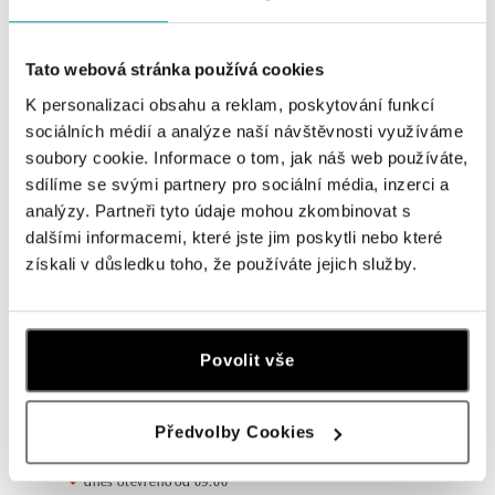
Navštivte naše butiky
Tato webová stránka používá cookies
K personalizaci obsahu a reklam, poskytování funkcí
sociálních médií a analýze naší návštěvnosti využíváme
soubory cookie. Informace o tom, jak náš web používáte,
sdílíme se svými partnery pro sociální média, inzerci a
analýzy. Partneři tyto údaje mohou zkombinovat s
dalšími informacemi, které jste jim poskytli nebo které
získali v důsledku toho, že používáte jejich služby.
Všechny
Česko
Slovensko
Povolit vše
ALO diamonds OC Forum Nová Karolina,
Ostrava
Předvolby Cookies
Jantarová 3344/4, 702 00 Ostrava-Moravská Ostrava
tel.: +420 603 166 013, +420 603 565 187
dnes otevřeno od 09:00