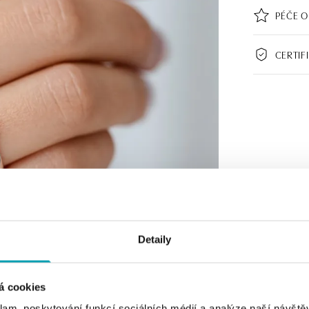
PÉČE O
CERTIF
Detaily
á cookies
klam, poskytování funkcí sociálních médií a analýze naší návšt