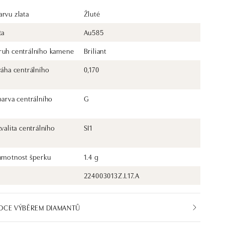
rvu zlata
Žluté
ta
Au585
ruh centrálního kamene
Briliant
váha centrálního
0,170
barva centrálního
G
kvalita centrálního
SI1
 hmotnost šperku
1.4 g
224003013Z.L17.A
DCE VÝBĚREM DIAMANTŮ