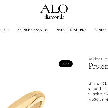
LEKCE
ZÁSNUBY A SVATBA
INVESTIČNÍ ŠPERKY
KONTAK
Kolekce Class
ALO
Prste
Mistrovský ko
se stal skute
v každém okam
Přečtěte si v
V jednoducho