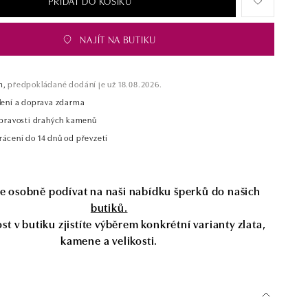
PŘIDAT DO KOŠÍKU
NAJÍT NA BUTIKU
m,
předpokládané dodání je už 18.08.2026.
alení a doprava zdarma
t pravosti drahých kamenů
rácení do 14 dnů od převzetí
se osobně podívat na naši nabídku šperků do našich
butiků.
t v butiku zjistíte výběrem konkrétní varianty zlata,
kamene a velikosti.