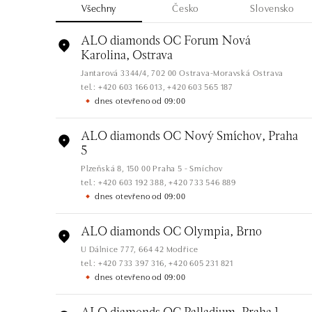
Všechny
Česko
Slovensko
ALO diamonds OC Forum Nová
Karolina, Ostrava
Jantarová 3344/4, 702 00 Ostrava-Moravská Ostrava
tel.: +420 603 166 013, +420 603 565 187
dnes otevřeno od 09:00
ALO diamonds OC Nový Smíchov, Praha
5
Plzeňská 8, 150 00 Praha 5 - Smíchov
tel.: +420 603 192 388, +420 733 546 889
dnes otevřeno od 09:00
ALO diamonds OC Olympia, Brno
U Dálnice 777, 664 42 Modřice
tel.: +420 733 397 316, +420 605 231 821
dnes otevřeno od 09:00