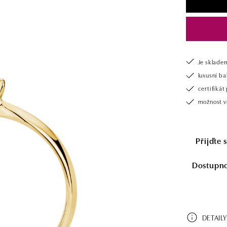
Je sklade
luxusní b
certifiká
možnost v
Přijďte 
Dostupnos
DETAILY