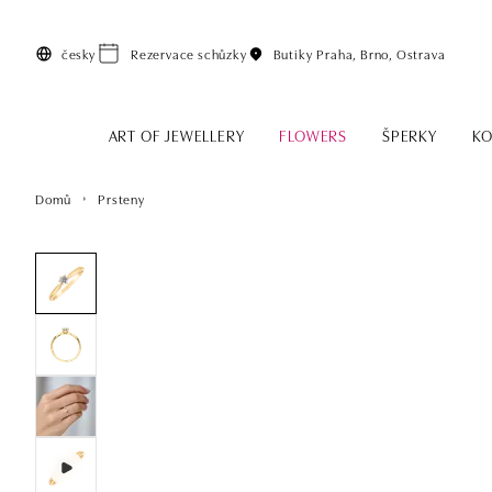
Přeskočit na hlavní obsah
česky
Rezervace schůzky
Butiky
Praha, Brno, Ostrava
ART OF JEWELLERY
FLOWERS
ŠPERKY
KO
Domů
Prsteny