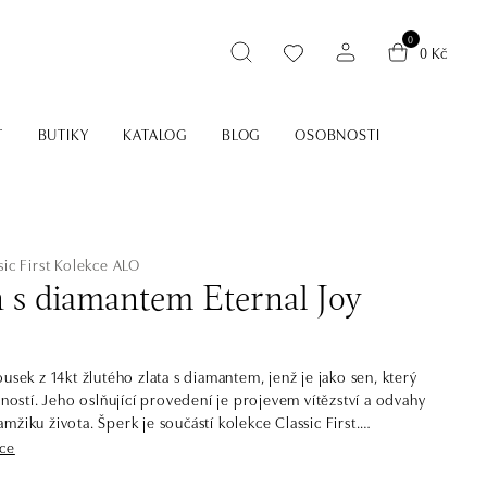
0
0 Kč
T
BUTIKY
KATALOG
BLOG
OSOBNOSTI
ic First
Kolekce ALO
n s diamantem Eternal Joy
usek z 14kt žlutého zlata s diamantem, jenž je jako sen, který
čností. Jeho oslňující provedení je projevem vítězství a odvahy
žiku života. Šperk je součástí kolekce Classic First.
íce
sti je krása. Šperky z bílého, žlutého a růžového zlata s