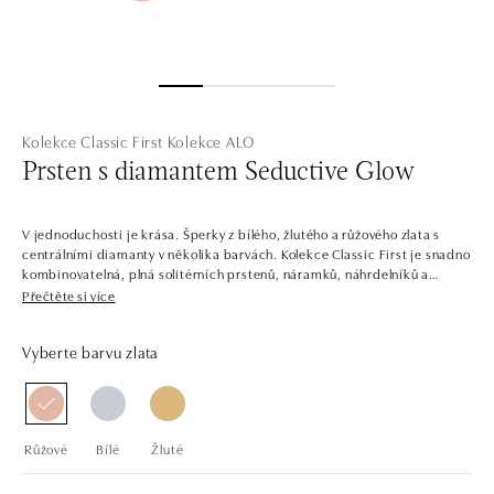
Kolekce Classic First
Kolekce ALO
Prsten s diamantem Seductive Glow
V jednoduchosti je krása. Šperky z bílého, žlutého a růžového zlata s
centrálními diamanty v několika barvách. Kolekce Classic First je snadno
kombinovatelná, plná solitérních prstenů, náramků, náhrdelníků a
náušnic s jedním až třemi dokonale broušenými diamanty a drahými
Přečtěte si více
kameny. Šperky tvoří sladěné sety, ale najdete zde i samostatné kousky,
jako třeba prsteny pro příležitost zásnub.
Vyberte barvu zlata
Společnost ALO diamonds vyrábí v Čechách šperky z diamantů a
drahých kamenů už téměř 30 let. Každý šperk je tak originál a je také
opatřen certifikátem pravosti a dodán v luxusním balení. Ať už vybíráte
zásnubní prsten nebo diamantový náramek či náhrdelník, nedarujete s
Růžové
Bílé
Žluté
námi pouze šperk, ale také chytrou investici.