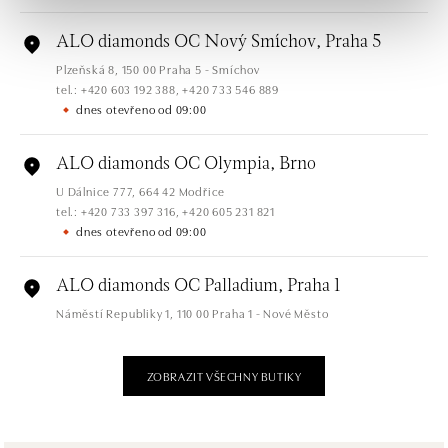
ALO diamonds OC Nový Smíchov, Praha 5
Plzeňská 8, 150 00 Praha 5 - Smíchov
tel.: +420 603 192 388, +420 733 546 889
dnes otevřeno od 09:00
ALO diamonds OC Olympia, Brno
U Dálnice 777, 664 42 Modřice
tel.: +420 733 397 316, +420 605 231 821
dnes otevřeno od 09:00
ALO diamonds OC Palladium, Praha 1
Náměstí Republiky 1, 110 00 Praha 1 - Nové Město
tel.: +420 736 501 900, +420 739 685 559
dnes otevřeno od 09:00
ZOBRAZIT VŠECHNY BUTIKY
ALO diamonds Pařížská, Praha 1
Pařížská 1076/7, 110 00 Praha 1