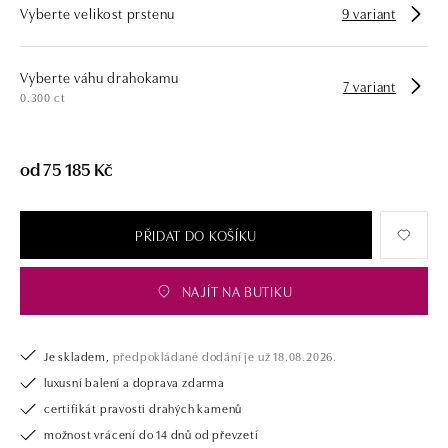
Vyberte velikost prstenu
9 variant
Vyberte váhu drahokamu
7 variant
0.300 ct
od 75 185 Kč
PŘIDAT DO KOŠÍKU
NAJÍT NA BUTIKU
Je skladem,
předpokládané dodání je už 18.08.2026.
luxusní balení a doprava zdarma
certifikát pravosti drahých kamenů
možnost vrácení do 14 dnů od převzetí