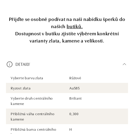
Přijďte se osobně podívat na naši nabídku šperků do
našich
butiků.
Dostupnost v butiku zjistíte výběrem konkrétní
varianty zlata, kamene a velikosti.
DETAILY
Vyberte barvu zlata
Růžové
Ryzost zlata
Au585
Vyberte druh centrálního
Briliant
kamene
Přibližná váha centrálního
0,300
kamene
Přibližná barva centrálního
H