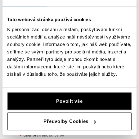
Navštivte naše butiky
Tato webová stránka používá cookies
K personalizaci obsahu a reklam, poskytování funkcí
sociálních médií a analýze naší návštěvnosti využíváme
soubory cookie. Informace o tom, jak náš web používáte,
sdílíme se svými partnery pro sociální média, inzerci a
analýzy. Partneři tyto údaje mohou zkombinovat s
dalšími informacemi, které jste jim poskytli nebo které
získali v důsledku toho, že používáte jejich služby.
Všechny
Česko
Slovensko
Povolit vše
ALO diamonds OC Forum Nová Karolina,
Ostrava
Předvolby Cookies
Jantarová 3344/4, 702 00 Ostrava-Moravská Ostrava
tel.: +420 603 166 013, +420 603 565 187
dnes otevřeno od 09:00