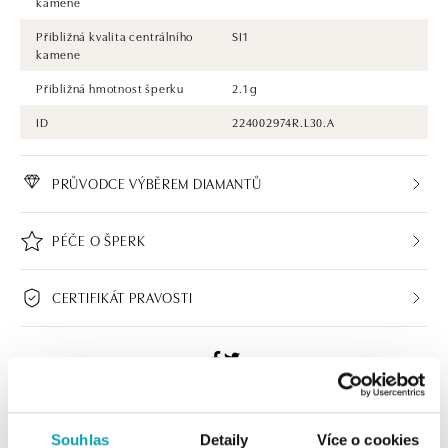
kamene
Přibližná kvalita centrálního
SI1
kamene
Přibližná hmotnost šperku
2.1 g
ID
224002974R.L30.A
PRŮVODCE VÝBĚREM DIAMANTŮ
PÉČE O ŠPERK
CERTIFIKÁT PRAVOSTI
ALO BUTIKY
Souhlas
Detaily
Více o cookies