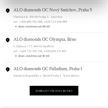
ALO diamonds OC Nový Smíchov, Praha 5
Plzeňská 8, 150 00 Praha 5 - Smíchov
tel.: +420 603 192 388, +420 733 546 889
dnes otevřeno od 09:00
ALO diamonds OC Olympia, Brno
U Dálnice 777, 664 42 Modřice
tel.: +420 733 397 316, +420 605 231 821
dnes otevřeno od 10:00
ALO diamonds OC Palladium, Praha 1
Náměstí Republiky 1, 110 00 Praha 1 - Nové Město
tel.: +420 736 501 900, +420 739 685 559
dnes otevřeno od 09:00
ZOBRAZIT VŠECHNY BUTIKY
ALO diamonds Pařížská, Praha 1
Pařížská 1076/7, 110 00 Praha 1