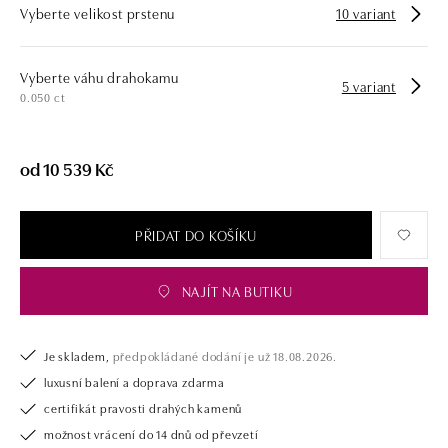
Vyberte velikost prstenu
10 variant
opatřen certifikátem pravosti a dodán v luxusním balení. Ať už vybíráte
zásnubní prsten nebo diamantový náramek či náhrdelník, nedarujete s
námi pouze šperk, ale také chytrou investici.
Vyberte váhu drahokamu
5 variant
0.050 ct
od 10 539 Kč
PŘIDAT DO KOŠÍKU
NAJÍT NA BUTIKU
Je skladem,
předpokládané dodání je už 18.08.2026.
luxusní balení a doprava zdarma
certifikát pravosti drahých kamenů
možnost vrácení do 14 dnů od převzetí