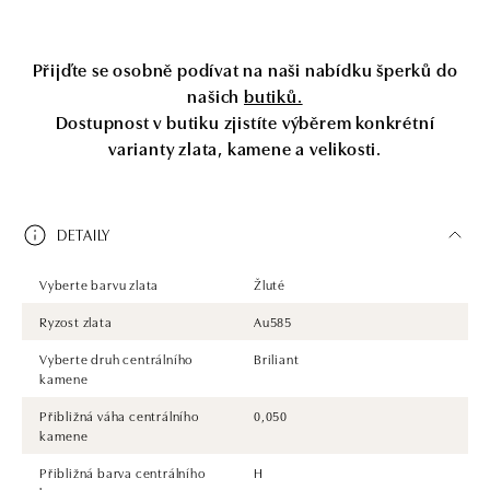
Přijďte se osobně podívat na naši nabídku šperků do
našich
butiků.
Dostupnost v butiku zjistíte výběrem konkrétní
varianty zlata, kamene a velikosti.
DETAILY
Vyberte barvu zlata
Žluté
Ryzost zlata
Au585
Vyberte druh centrálního
Briliant
kamene
Přibližná váha centrálního
0,050
kamene
Přibližná barva centrálního
H