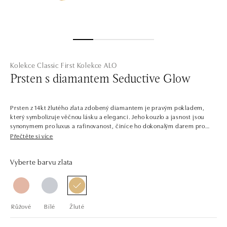
Kolekce Classic First
Kolekce ALO
Prsten s diamantem Seductive Glow
Prsten z 14kt žlutého zlata zdobený diamantem je pravým pokladem,
který symbolizuje věčnou lásku a eleganci. Jeho kouzlo a jasnost jsou
synonymem pro luxus a rafinovanost, činíce ho dokonalým darem pro
milovanou osobu. Šperk je součástí kolekce Classic First.
Přečtěte si více
V jednoduchosti je krása. Šperky z bílého, žlutého a růžového zlata s
Vyberte barvu zlata
centrálními diamanty v několika barvách. Kolekce Classic First je snadno
kombinovatelná, plná solitérních prstenů, náramků, náhrdelníků a
náušnic s jedním až třemi dokonale broušenými diamanty a drahými
kameny. Šperky tvoří sladěné sety, ale najdete zde i samostatné kousky,
jako třeba prsteny pro příležitost zásnub.
Růžové
Bílé
Žluté
Společnost ALO diamonds vyrábí v Čechách šperky z diamantů a
drahých kamenů už téměř 30 let. Každý šperk je tak originál a je také