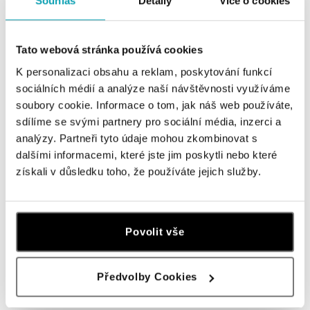
Souhlas
Detaily
Více o cookies
Navštivte naše butiky
Tato webová stránka používá cookies
K personalizaci obsahu a reklam, poskytování funkcí
sociálních médií a analýze naší návštěvnosti využíváme
soubory cookie. Informace o tom, jak náš web používáte,
sdílíme se svými partnery pro sociální média, inzerci a
analýzy. Partneři tyto údaje mohou zkombinovat s
dalšími informacemi, které jste jim poskytli nebo které
získali v důsledku toho, že používáte jejich služby.
Všechny
Česko
Slovensko
Povolit vše
ALO diamonds OC Forum Nová Karolina,
Ostrava
Jantarová 3344/4, 702 00 Ostrava-Moravská Ostrava
Předvolby Cookies
tel.: +420 603 166 013, +420 603 565 187
dnes otevřeno od 09:00