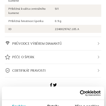
kamene
Přibližná kvalita centrálního
SI1
kamene
Přibližná hmotnost šperku
0.9 g
ID
224002974Z.L05.A
PRŮVODCE VÝBĚREM DIAMANTŮ
PÉČE O ŠPERK
CERTIFIKÁT PRAVOSTI
ALO BUTIKY