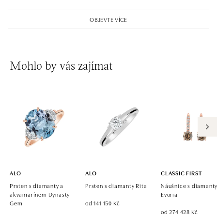
ALO diamonds OC Aupark, Bratislava
Einsteinova 18, 851 01 Bratislava
OBJEVTE VÍCE
tel.: +421 917 090 891
dnes otevřeno od 10:00
ALO diamonds OC Avion, Bratislava
Mohlo by vás zajímat
Ivanská cesta 16, 821 04 Bratislava
tel.: +421 917 090 924, +421 915 344 725
dnes otevřeno od 10:00
ALO diamonds OC Eurovea, Bratislava
Pribinova 8, 811 09 Bratislava
tel.: +421 917 090 700, +421 918 777 670
dnes otevřeno od 10:00
ALO
ALO
CLASSIC FIRST
Prsten s diamanty a
Prsten s diamanty Rita
Náušnice s diamant
akvamarínem Dynasty
Evoria
Gem
od 141 150 Kč
od 274 428 Kč