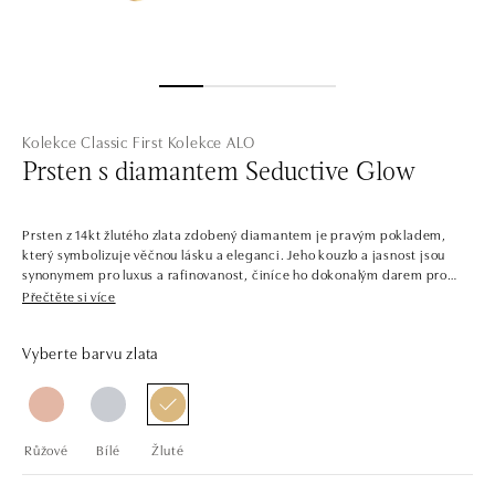
Kolekce Classic First
Kolekce ALO
Prsten s diamantem Seductive Glow
Prsten z 14kt žlutého zlata zdobený diamantem je pravým pokladem,
který symbolizuje věčnou lásku a eleganci. Jeho kouzlo a jasnost jsou
synonymem pro luxus a rafinovanost, činíce ho dokonalým darem pro
milovanou osobu. Šperk je součástí kolekce Classic First.
Přečtěte si více
V jednoduchosti je krása. Šperky z bílého, žlutého a růžového zlata s
Vyberte barvu zlata
centrálními diamanty v několika barvách. Kolekce Classic First je snadno
kombinovatelná, plná solitérních prstenů, náramků, náhrdelníků a
náušnic s jedním až třemi dokonale broušenými diamanty a drahými
kameny. Šperky tvoří sladěné sety, ale najdete zde i samostatné kousky,
jako třeba prsteny pro příležitost zásnub.
Růžové
Bílé
Žluté
Společnost ALO diamonds vyrábí v Čechách šperky z diamantů a
drahých kamenů už téměř 30 let. Každý šperk je tak originál a je také