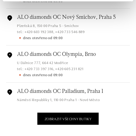
dnes otevřeno od 09:00
ALO diamonds OC Nový Smíchov, Praha 5
Plzeňská 8, 150 00 Praha 5 - Smíchov
tel.: +420 603 192 388, +420 733 546 889
dnes otevřeno od 09:00
ALO diamonds OC Olympia, Brno
U Dálnice 777, 664 42 Modřice
tel.: +420 733 397 316, +420 605 231 821
dnes otevřeno od 09:00
ALO diamonds OC Palladium, Praha 1
Náměstí Republiky 1, 110 00 Praha 1 - Nové Město
tel.: +420 736 501 900, +420 739 685 559
dnes otevřeno od 09:00
ZOBRAZIT VŠECHNY BUTIKY
ALO diamonds Pařížská, Praha 1