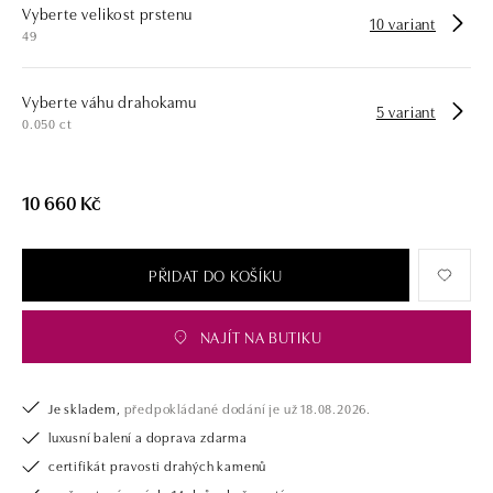
Vyberte velikost prstenu
opatřen certifikátem pravosti a dodán v luxusním balení. Ať už vybíráte
10 variant
49
zásnubní prsten nebo diamantový náramek či náhrdelník, nedarujete s
námi pouze šperk, ale také chytrou investici.
Vyberte váhu drahokamu
5 variant
0.050 ct
10 660 Kč
PŘIDAT DO KOŠÍKU
NAJÍT NA BUTIKU
Je skladem,
předpokládané dodání je už 18.08.2026.
luxusní balení a doprava zdarma
certifikát pravosti drahých kamenů