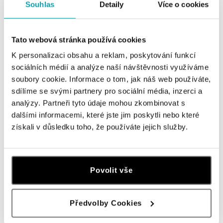
ALO BUTIKY
Souhlas
Detaily
Více o cookies
Navštivte naše butiky
Tato webová stránka používá cookies
K personalizaci obsahu a reklam, poskytování funkcí
sociálních médií a analýze naší návštěvnosti využíváme
soubory cookie. Informace o tom, jak náš web používáte,
sdílíme se svými partnery pro sociální média, inzerci a
analýzy. Partneři tyto údaje mohou zkombinovat s
dalšími informacemi, které jste jim poskytli nebo které
získali v důsledku toho, že používáte jejich služby.
Všechny
Česko
Slovensko
Povolit vše
ALO diamonds OC Forum Nová Karolina,
Ostrava
Předvolby Cookies
Jantarová 3344/4, 702 00 Ostrava-Moravská Ostrava
tel.: +420 603 166 013, +420 603 565 187