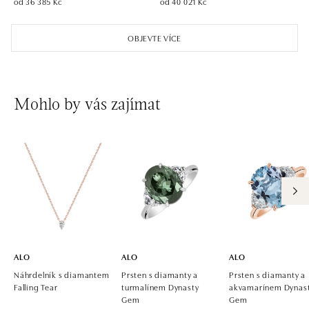
od 36 385 Kč
od 40 021 Kč
ALO diamonds OC Aupark, Bratislava
Einsteinova 18, 851 01 Bratislava
OBJEVTE VÍCE
tel.: +421 917 090 891
dnes otevřeno od 09:00
ALO diamonds OC Avion, Bratislava
Mohlo by vás zajímat
Ivanská cesta 16, 821 04 Bratislava
tel.: +421 917 090 924, +421 915 344 725
dnes otevřeno od 09:00
ALO diamonds OC Eurovea, Bratislava
Pribinova 8, 811 09 Bratislava
tel.: +421 917 090 700, +421 918 777 670
dnes otevřeno od 10:00
ALO
ALO
ALO
Náhrdelník s diamantem
Prsten s diamanty a
Prsten s diamanty a
Falling Tear
turmalínem Dynasty
akvamarínem Dynas
Gem
Gem