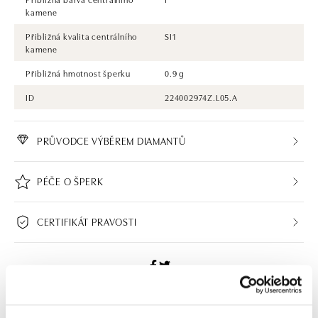
kamene
Přibližná kvalita centrálního
SI1
kamene
Přibližná hmotnost šperku
0.9 g
ID
224002974Z.L05.A
PRŮVODCE VÝBĚREM DIAMANTŮ
PÉČE O ŠPERK
CERTIFIKÁT PRAVOSTI