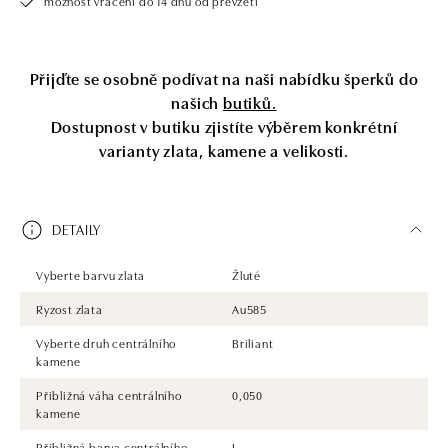
možnost vrácení do 14 dnů od převzetí
Přijďte se osobně podívat na naši nabídku šperků do
našich
butiků.
Dostupnost v butiku zjistíte výběrem konkrétní
varianty zlata, kamene a velikosti.
DETAILY
Vyberte barvu zlata
Žluté
Ryzost zlata
Au585
Vyberte druh centrálního
Briliant
kamene
Přibližná váha centrálního
0,050
kamene
Přibližná barva centrálního
I