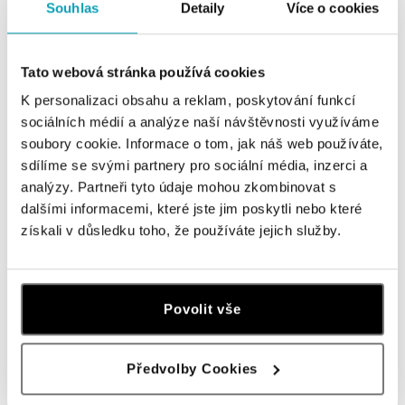
ALO BUTIKY
Souhlas
Detaily
Více o cookies
Navštivte naše butiky
Tato webová stránka používá cookies
K personalizaci obsahu a reklam, poskytování funkcí
sociálních médií a analýze naší návštěvnosti využíváme
soubory cookie. Informace o tom, jak náš web používáte,
sdílíme se svými partnery pro sociální média, inzerci a
analýzy. Partneři tyto údaje mohou zkombinovat s
dalšími informacemi, které jste jim poskytli nebo které
získali v důsledku toho, že používáte jejich služby.
Všechny
Česko
Slovensko
Povolit vše
ALO diamonds OC Forum Nová Karolina,
Ostrava
Předvolby Cookies
Jantarová 3344/4, 702 00 Ostrava-Moravská Ostrava
tel.: +420 603 166 013, +420 603 565 187