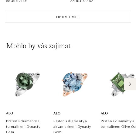
od 40 021 Kč
od 163 277 Kč
ALO diamonds OC Aupark, Bratislava
Einsteinova 18, 851 01 Bratislava
OBJEVTE VÍCE
tel.: +421 917 090 891
dnes otevřeno do 21:00
ALO diamonds OC Avion, Bratislava
Mohlo by vás zajímat
Ivanská cesta 16, 821 04 Bratislava
tel.: +421 917 090 924, +421 915 344 725
dnes otevřeno do 21:00
ALO diamonds OC Eurovea, Bratislava
Pribinova 8, 811 09 Bratislava
tel.: +421 917 090 700, +421 918 777 670
dnes otevřeno do 21:00
ALO
ALO
ALO
Prsten s diamanty a
Prsten s diamanty a
Prsten s diamanty a
turmalínem Dynasty
akvamarínem Dynasty
turmalínem Olive Oa
Gem
Gem