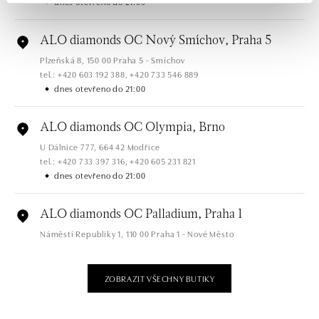
dnes otevřeno do 21:00
ALO diamonds OC Nový Smíchov, Praha 5
Plzeňská 8, 150 00 Praha 5 - Smíchov
tel.: +420 603 192 388, +420 733 546 889
dnes otevřeno do 21:00
ALO diamonds OC Olympia, Brno
U Dálnice 777, 664 42 Modřice
tel.: +420 733 397 316, +420 605 231 821
dnes otevřeno do 21:00
ALO diamonds OC Palladium, Praha 1
Náměstí Republiky 1, 110 00 Praha 1 - Nové Město
tel.: +420 736 501 900, +420 739 685 559
dnes otevřeno do 21:00
ZOBRAZIT VŠECHNY BUTIKY
ALO diamonds Pařížská, Praha 1