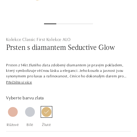
Kolekce Classic First
Kolekce ALO
Prsten s diamantem Seductive Glow
Prsten z 14kt žlutého zlata zdobený diamantem je pravým pokladem,
který symbolizuje věčnou lásku a eleganci. Jeho kouzlo a jasnost jsou
synonymem pro luxus a rafinovanost, činíce ho dokonalým darem pro
milovanou osobu. Šperk je součástí kolekce Classic First.
Přečtěte si více
V jednoduchosti je krása. Šperky z bílého, žlutého a růžového zlata s
Vyberte barvu zlata
centrálními diamanty v několika barvách. Kolekce Classic First je snadno
kombinovatelná, plná solitérních prstenů, náramků, náhrdelníků a
náušnic s jedním až třemi dokonale broušenými diamanty a drahými
kameny. Šperky tvoří sladěné sety, ale najdete zde i samostatné kousky,
jako třeba prsteny pro příležitost zásnub.
Růžové
Bílé
Žluté
Společnost ALO diamonds vyrábí v Čechách šperky z diamantů a
drahých kamenů už téměř 30 let. Každý šperk je tak originál a je také