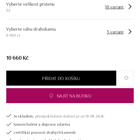
Vyberte velikost prstenu
opatřen certifikátem pravosti a dodán v luxusním balení. Ať už vybíráte
10 variant
52
zásnubní prsten nebo diamantový náramek či náhrdelník, nedarujete s
námi pouze šperk, ale také chytrou investici.
Vyberte váhu drahokamu
5 variant
0.050 ct
10 660 Kč
PŘIDAT DO KOŠÍKU
NAJÍT NA BUTIKU
Je skladem,
předpokládané dodání je už 18.08.2026.
luxusní balení a doprava zdarma
certifikát pravosti drahých kamenů