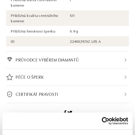
kamene
Přibližná kvalita centrálního
SI1
kamene
Přibližná hmotnost šperku
0.9 g
ID
224002974Z.L05.A
PRŮVODCE VÝBĚREM DIAMANTŮ
PÉČE O ŠPERK
CERTIFIKÁT PRAVOSTI