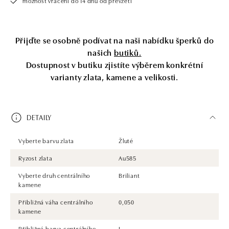
možnost vrácení do 14 dnů od převzetí
Přijďte se osobně podívat na naši nabídku šperků do
našich
butiků.
Dostupnost v butiku zjistíte výběrem konkrétní
varianty zlata, kamene a velikosti.
DETAILY
Vyberte barvu zlata
Žluté
Ryzost zlata
Au585
Vyberte druh centrálního
Briliant
kamene
Přibližná váha centrálního
0,050
kamene
Přibližná barva centrálního
I