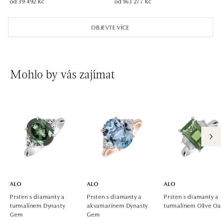
od 39 492 Kč
od 163 277 Kč
ALO diamonds OC Aupark, Bratislava
Einsteinova 18, 851 01 Bratislava
OBJEVTE VÍCE
tel.: +421 917 090 891
dnes otevřeno od 09:00
ALO diamonds OC Avion, Bratislava
Mohlo by vás zajímat
Ivanská cesta 16, 821 04 Bratislava
tel.: +421 917 090 924, +421 915 344 725
dnes otevřeno od 09:00
ALO diamonds OC Eurovea, Bratislava
Pribinova 8, 811 09 Bratislava
tel.: +421 917 090 700, +421 918 777 670
dnes otevřeno od 10:00
ALO
ALO
ALO
Prsten s diamanty a
Prsten s diamanty a
Prsten s diamanty a
turmalínem Dynasty
akvamarínem Dynasty
turmalínem Olive Oa
Gem
Gem