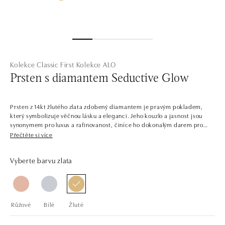
Kolekce Classic First
Kolekce ALO
Prsten s diamantem Seductive Glow
Prsten z 14kt žlutého zlata zdobený diamantem je pravým pokladem,
který symbolizuje věčnou lásku a eleganci. Jeho kouzlo a jasnost jsou
synonymem pro luxus a rafinovanost, činíce ho dokonalým darem pro
milovanou osobu. Šperk je součástí kolekce Classic First.
Přečtěte si více
V jednoduchosti je krása. Šperky z bílého, žlutého a růžového zlata s
Vyberte barvu zlata
centrálními diamanty v několika barvách. Kolekce Classic First je snadno
kombinovatelná, plná solitérních prstenů, náramků, náhrdelníků a
náušnic s jedním až třemi dokonale broušenými diamanty a drahými
kameny. Šperky tvoří sladěné sety, ale najdete zde i samostatné kousky,
jako třeba prsteny pro příležitost zásnub.
Růžové
Bílé
Žluté
Společnost ALO diamonds vyrábí v Čechách šperky z diamantů a
drahých kamenů už téměř 30 let. Každý šperk je tak originál a je také