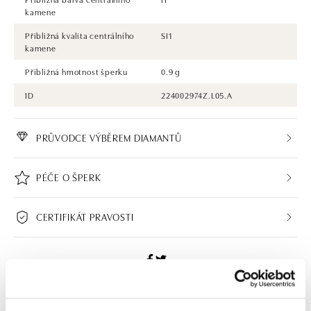
kamene
Přibližná kvalita centrálního
SI1
kamene
Přibližná hmotnost šperku
0.9 g
ID
224002974Z.L05.A
PRŮVODCE VÝBĚREM DIAMANTŮ
PÉČE O ŠPERK
CERTIFIKÁT PRAVOSTI