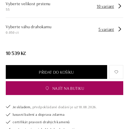
Vyberte velikost prstenu
opatřen certifikátem pravosti a dodán v luxusním balení. Ať už vybíráte
10 variant
55
zásnubní prsten nebo diamantový náramek či náhrdelník, nedarujete s
námi pouze šperk, ale také chytrou investici.
Vyberte váhu drahokamu
5 variant
0.050 ct
10 539 Kč
PŘIDAT DO KOŠÍKU
NAJÍT NA BUTIKU
Je skladem,
předpokládané dodání je už 18.08.2026.
luxusní balení a doprava zdarma
certifikát pravosti drahých kamenů