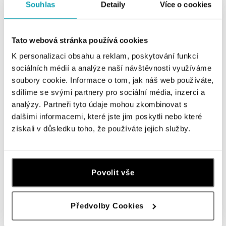
ALO BUTIKY
Souhlas
Detaily
Více o cookies
Navštivte naše butiky
Tato webová stránka používá cookies
K personalizaci obsahu a reklam, poskytování funkcí
sociálních médií a analýze naší návštěvnosti využíváme
soubory cookie. Informace o tom, jak náš web používáte,
sdílíme se svými partnery pro sociální média, inzerci a
analýzy. Partneři tyto údaje mohou zkombinovat s
dalšími informacemi, které jste jim poskytli nebo které
získali v důsledku toho, že používáte jejich služby.
Všechny
Česko
Slovensko
Povolit vše
ALO diamonds OC Forum Nová Karolina,
Ostrava
Předvolby Cookies
Jantarová 3344/4, 702 00 Ostrava-Moravská Ostrava
tel.: +420 603 166 013, +420 603 565 187