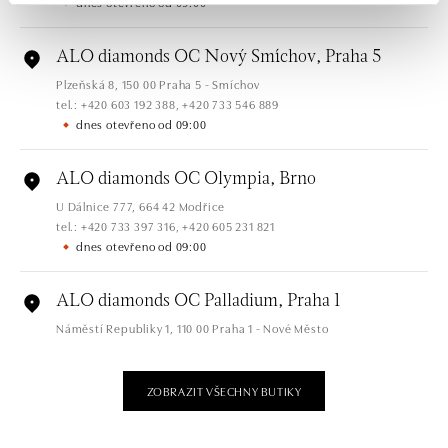
dnes otevřeno od 09:00
ALO diamonds OC Nový Smíchov, Praha 5
Plzeňská 8, 150 00 Praha 5 - Smíchov
tel.: +420 603 192 388, +420 733 546 889
dnes otevřeno od 09:00
ALO diamonds OC Olympia, Brno
U Dálnice 777, 664 42 Modřice
tel.: +420 733 397 316, +420 605 231 821
dnes otevřeno od 09:00
ALO diamonds OC Palladium, Praha 1
Náměstí Republiky 1, 110 00 Praha 1 - Nové Město
tel.: +420 736 501 900, +420 739 685 559
dnes otevřeno od 09:00
ZOBRAZIT VŠECHNY BUTIKY
ALO diamonds Pařížská, Praha 1