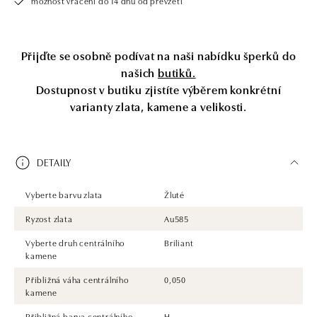
možnost vrácení do 14 dnů od převzetí
Přijďte se osobně podívat na naši nabídku šperků do
našich
butiků.
Dostupnost v butiku zjistíte výběrem konkrétní
varianty zlata, kamene a velikosti.
DETAILY
Vyberte barvu zlata
Žluté
Ryzost zlata
Au585
Vyberte druh centrálního
Briliant
kamene
Přibližná váha centrálního
0,050
kamene
Přibližná barva centrálního
H