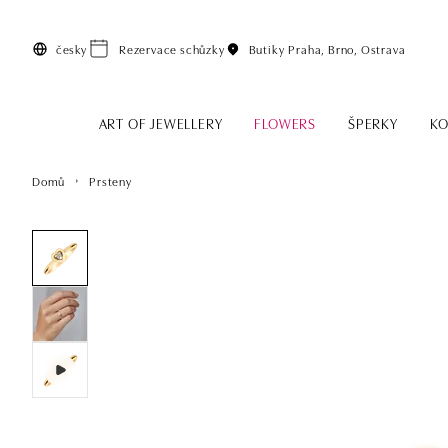
Přeskočit na hlavní obsah
česky
Rezervace schůzky
Butiky
Praha, Brno, Ostrava
ART OF JEWELLERY
FLOWERS
ŠPERKY
KO
Domů
Prsteny