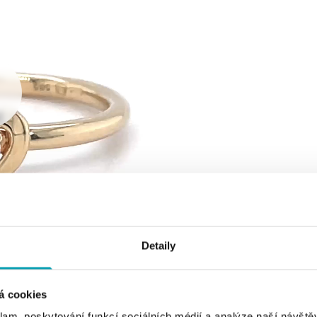
Detaily
á cookies
klam, poskytování funkcí sociálních médií a analýze naší návšt