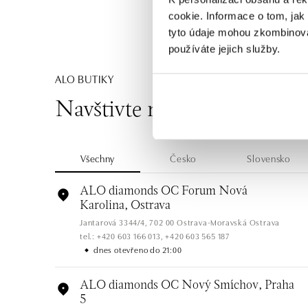
cookie. Informace o tom, jak
tyto údaje mohou zkombinovat
používáte jejich služby.
ALO BUTIKY
Navštivte naše butiky
Všechny
Česko
Slovensko
ALO diamonds OC Forum Nová
Karolina, Ostrava
Jantarová 3344/4, 702 00 Ostrava-Moravská Ostrava
tel.: +420 603 166 013, +420 603 565 187
dnes otevřeno do 21:00
ALO diamonds OC Nový Smíchov, Praha
5