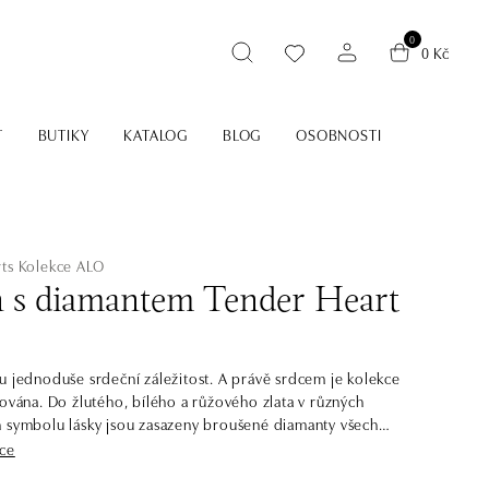
0
0 Kč
T
BUTIKY
KATALOG
BLOG
OSOBNOSTI
ts
Kolekce ALO
n s diamantem Tender Heart
u jednoduše srdeční záležitost. A právě srdcem je kolekce
rována. Do žlutého, bílého a růžového zlata v různých
 symbolu lásky jsou zasazeny broušené diamanty všech
arev. Stejně jako láska jsou i diamanty věčné a velmi cenné.
íce