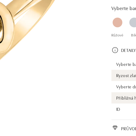
Společnost A
kamenů už té
Vyberte bar
certifikátem
prsten nebo 
šperk, ale ta
Růžové
Bíl
DETAILY
Vyberte ba
Ryzost zla
Vyberte d
Přibližná
ID
PRŮVO