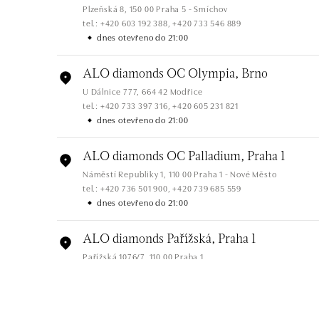
Plzeňská 8, 150 00 Praha 5 - Smíchov
tel.: +420 603 192 388, +420 733 546 889
dnes otevřeno do 21:00
ALO diamonds OC Olympia, Brno
U Dálnice 777, 664 42 Modřice
tel.: +420 733 397 316, +420 605 231 821
dnes otevřeno do 21:00
ALO diamonds OC Palladium, Praha 1
Náměstí Republiky 1, 110 00 Praha 1 - Nové Město
tel.: +420 736 501 900, +420 739 685 559
dnes otevřeno do 21:00
ALO diamonds Pařížská, Praha 1
Pařížská 1076/7, 110 00 Praha 1
tel.: +420 737 939 202
dnes otevřeno do 19:00