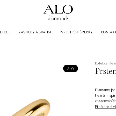
LEKCE
ZÁSNUBY A SVATBA
INVESTIČNÍ ŠPERKY
KONTAK
Kolekce Hear
ALO
Prste
Diamanty jso
Hearts inspi
zpracováních
velikostí a b
Přečtěte si v