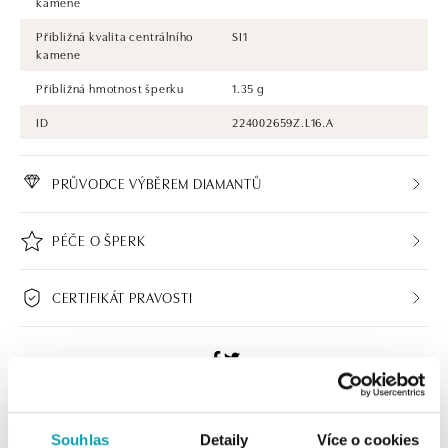
kamene
Přibližná kvalita centrálního
SI1
kamene
Přibližná hmotnost šperku
1.35 g
ID
224002659Z.L16.A
PRŮVODCE VÝBĚREM DIAMANTŮ
PÉČE O ŠPERK
CERTIFIKÁT PRAVOSTI
ALO BUTIKY
Souhlas
Detaily
Více o cookies