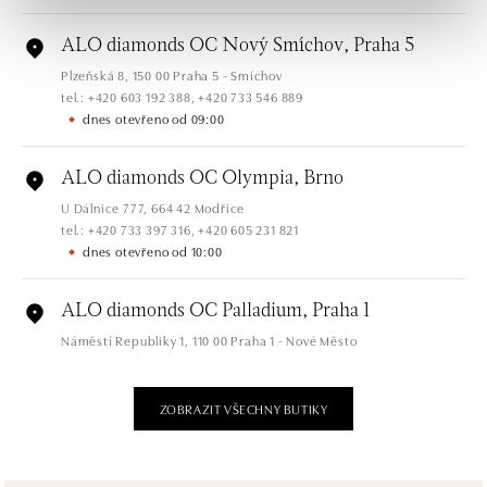
ALO diamonds OC Nový Smíchov, Praha 5
Plzeňská 8, 150 00 Praha 5 - Smíchov
tel.: +420 603 192 388, +420 733 546 889
dnes otevřeno od 09:00
ALO diamonds OC Olympia, Brno
U Dálnice 777, 664 42 Modřice
tel.: +420 733 397 316, +420 605 231 821
dnes otevřeno od 10:00
ALO diamonds OC Palladium, Praha 1
Náměstí Republiky 1, 110 00 Praha 1 - Nové Město
tel.: +420 736 501 900, +420 739 685 559
dnes otevřeno od 09:00
ZOBRAZIT VŠECHNY BUTIKY
ALO diamonds Pařížská, Praha 1
Pařížská 1076/7, 110 00 Praha 1