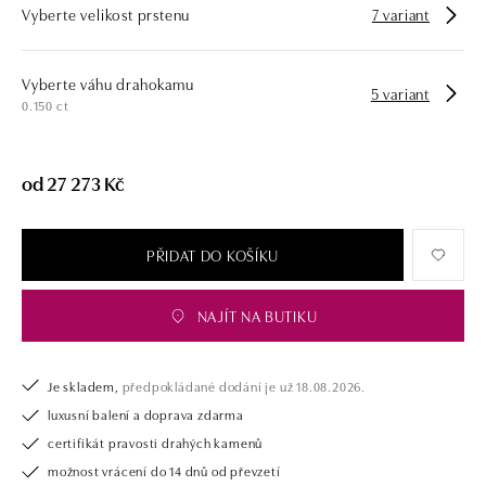
Vyberte velikost prstenu
7 variant
opatřen certifikátem pravosti a dodán v luxusním balení. Ať už vybíráte
zásnubní prsten nebo diamantový náramek či náhrdelník, nedarujete s
námi pouze šperk, ale také chytrou investici.
Vyberte váhu drahokamu
5 variant
0.150 ct
od 27 273 Kč
PŘIDAT DO KOŠÍKU
NAJÍT NA BUTIKU
Je skladem,
předpokládané dodání je už 18.08.2026.
luxusní balení a doprava zdarma
certifikát pravosti drahých kamenů
možnost vrácení do 14 dnů od převzetí