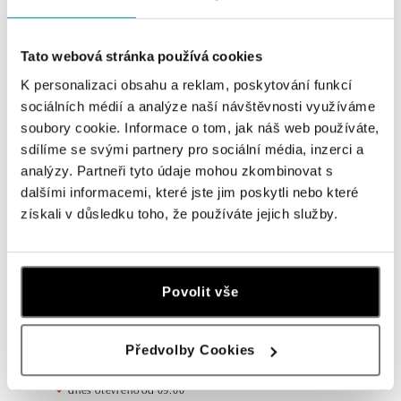
Navštivte naše butiky
Tato webová stránka používá cookies
K personalizaci obsahu a reklam, poskytování funkcí
sociálních médií a analýze naší návštěvnosti využíváme
soubory cookie. Informace o tom, jak náš web používáte,
sdílíme se svými partnery pro sociální média, inzerci a
analýzy. Partneři tyto údaje mohou zkombinovat s
dalšími informacemi, které jste jim poskytli nebo které
získali v důsledku toho, že používáte jejich služby.
Všechny
Česko
Slovensko
Povolit vše
ALO diamonds OC Forum Nová Karolina,
Ostrava
Předvolby Cookies
Jantarová 3344/4, 702 00 Ostrava-Moravská Ostrava
tel.: +420 603 166 013, +420 603 565 187
dnes otevřeno od 09:00