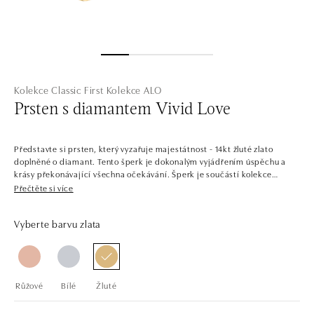
Kolekce Classic First
Kolekce ALO
Prsten s diamantem Vivid Love
Představte si prsten, který vyzařuje majestátnost - 14kt žluté zlato
doplněné o diamant. Tento šperk je dokonalým vyjádřením úspěchu a
krásy překonávající všechna očekávání. Šperk je součástí kolekce
Classic First.
Přečtěte si více
V jednoduchosti je krása. Šperky z bílého, žlutého a růžového zlata s
Vyberte barvu zlata
centrálními diamanty v několika barvách. Kolekce Classic First je snadno
kombinovatelná, plná solitérních prstenů, náramků, náhrdelníků a
náušnic s jedním až třemi dokonale broušenými diamanty a drahými
kameny. Šperky tvoří sladěné sety, ale najdete zde i samostatné kousky,
jako třeba prsteny pro příležitost zásnub.
Růžové
Bílé
Žluté
Společnost ALO diamonds vyrábí v Čechách šperky z diamantů a
drahých kamenů už téměř 30 let. Každý šperk je tak originál a je také