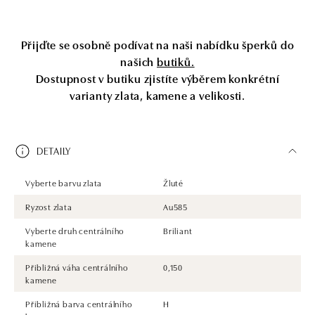
Přijďte se osobně podívat na naši nabídku šperků do
našich
butiků.
Dostupnost v butiku zjistíte výběrem konkrétní
varianty zlata, kamene a velikosti.
DETAILY
Vyberte barvu zlata
Žluté
Ryzost zlata
Au585
Vyberte druh centrálního
Briliant
kamene
Přibližná váha centrálního
0,150
kamene
Přibližná barva centrálního
H