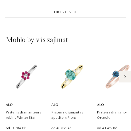
ALO diamonds OC Aupark, Bratislava
Einsteinova 18, 851 01 Bratislava
OBJEVTE VÍCE
tel.: +421 917 090 891
dnes otevřeno od 10:00
ALO diamonds OC Avion, Bratislava
Mohlo by vás zajímat
Ivanská cesta 16, 821 04 Bratislava
tel.: +421 917 090 924, +421 915 344 725
dnes otevřeno od 10:00
ALO diamonds OC Eurovea, Bratislava
Pribinova 8, 811 09 Bratislava
tel.: +421 917 090 700, +421 918 777 670
dnes otevřeno od 10:00
ALO
ALO
ALO
Prsten s diamantem a
Prsten s diamanty a
Prsten s diamanty
rubíny Winter Star
apatitem Fiona
Oroncio
od 31 704 Kč
od 40 021 Kč
od 43 415 Kč