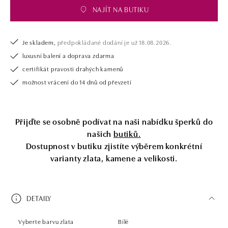
NAJÍT NA BUTIKU
Je skladem,
předpokládané dodání je už 18.08.2026.
luxusní balení a doprava zdarma
certifikát pravosti drahých kamenů
možnost vrácení do 14 dnů od převzetí
Přijďte se osobně podívat na naši nabídku šperků do
našich
butiků.
Dostupnost v butiku zjistíte výběrem konkrétní
varianty zlata, kamene a velikosti.
DETAILY
Vyberte barvu zlata
Bílé