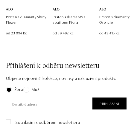
ALO
ALO
ALO
Prsten s diamanty Shiny
Prsten s diamanty a
Prsten s diamanty
Flower
apatitem Fiona
Oroncio
od 23 994 Kč
od 39 492 Kč
od 43 415 Kč
Přihlášení k odběru newsletteru
Objevte nejnovější kolekce, novinky a exkluzivní produkty.
Žena
Muž
PŘIHLÁŠENÍ
Souhlasím s odběrem newsletteru