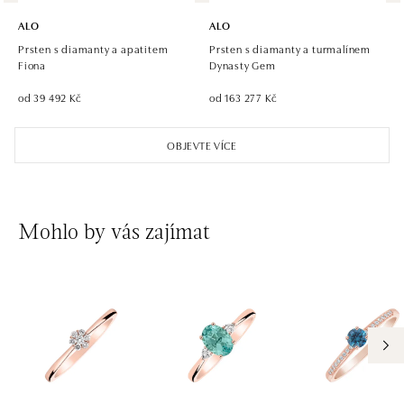
Hlavná 123/1, 040 01 Košice
ALO
ALO
tel.: +421 911 854 322, +421 917 869 485
Prsten s diamanty a apatitem
Prsten s diamanty a turmalínem
otevřeno v Pondělí od 09:00
Fiona
Dynasty Gem
od 39 492 Kč
od 163 277 Kč
ALO diamonds OC Aupark, Bratislava
Einsteinova 18, 851 01 Bratislava
OBJEVTE VÍCE
tel.: +421 917 090 891
dnes otevřeno do 21:00
ALO diamonds OC Avion, Bratislava
Mohlo by vás zajímat
Ivanská cesta 16, 821 04 Bratislava
tel.: +421 917 090 924, +421 915 344 725
dnes otevřeno do 21:00
ALO diamonds OC Eurovea, Bratislava
Pribinova 8, 811 09 Bratislava
tel.: +421 917 090 700, +421 918 777 670
dnes otevřeno do 21:00