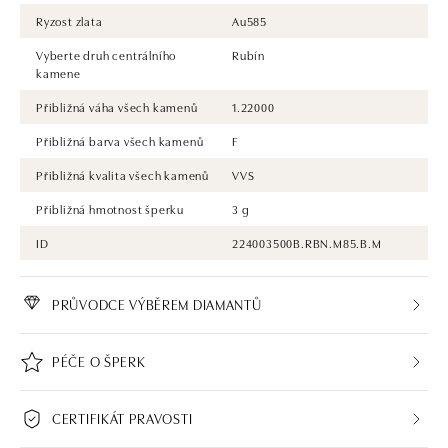
Ryzost zlata
Au585
Vyberte druh centrálního
Rubín
kamene
Přibližná váha všech kamenů
1.22000
Přibližná barva všech kamenů
F
Přibližná kvalita všech kamenů
VVS
Přibližná hmotnost šperku
3 g
ID
224003500B.RBN.M85.B.M
PRŮVODCE VÝBĚREM DIAMANTŮ
PÉČE O ŠPERK
CERTIFIKÁT PRAVOSTI