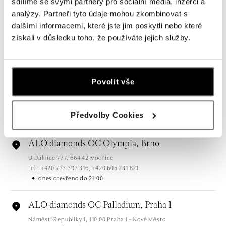
sdílíme se svými partnery pro sociální média, inzerci a
ALO diamonds OC Forum Nová Karolina,
analýzy. Partneři tyto údaje mohou zkombinovat s
Ostrava
dalšími informacemi, které jste jim poskytli nebo které
Jantarová 3344/4, 702 00 Ostrava-Moravská Ostrava
získali v důsledku toho, že používáte jejich služby.
tel.: +420 603 166 013, +420 603 565 187
dnes otevřeno do 21:00
Povolit vše
ALO diamonds OC Nový Smíchov, Praha 5
Plzeňská 8, 150 00 Praha 5 - Smíchov
tel.: +420 603 192 388, +420 733 546 889
Předvolby Cookies
dnes otevřeno do 21:00
ALO diamonds OC Olympia, Brno
U Dálnice 777, 664 42 Modřice
tel.: +420 733 397 316, +420 605 231 821
dnes otevřeno do 21:00
ALO diamonds OC Palladium, Praha 1
Náměstí Republiky 1, 110 00 Praha 1 - Nové Město