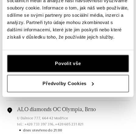
sociálních médií a analýze naší návštěvnosti využíváme
soubory cookie. Informace o tom, jak náš web používáte,
Všechny
Česko
Slovensko
sdílíme se svými partnery pro sociální média, inzerci a
analýzy. Partneři tyto údaje mohou zkombinovat s
ALO diamonds OC Forum Nová Karolina,
dalšími informacemi, které jste jim poskytli nebo které
Ostrava
získali v důsledku toho, že používáte jejich služby.
Jantarová 3344/4, 702 00 Ostrava-Moravská Ostrava
tel.: +420 603 166 013, +420 603 565 187
dnes otevřeno do 21:00
Povolit vše
ALO diamonds OC Nový Smíchov, Praha 5
Plzeňská 8, 150 00 Praha 5 - Smíchov
Předvolby Cookies
tel.: +420 603 192 388, +420 733 546 889
dnes otevřeno do 21:00
ALO diamonds OC Olympia, Brno
U Dálnice 777, 664 42 Modřice
tel.: +420 733 397 316, +420 605 231 821
dnes otevřeno do 21:00