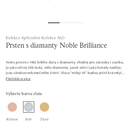
Kolekce Aphrodité
Kolekce ALO
Prsten s diamanty Noble Brilliance
Tento prsten z 14kt bílého zlata s diamanty, vhodný pro zásnuby i svatbu,
je jako věčný slib lásky. Jeho diamanty, jasně zářící jako hvězdy naděje,
jsou zárukou nekonečného štěstí. Slova "miluji tě" budou ještě krásnější.
Šperk je součástí kolekce Aphrodité.
Přečtěte si více
Není náhodou, že je tato kolekce pojmenována po řecké bohyni krásy a
Vyberte barvu zlata
lásky. Aphrodité se totiž zrodila z třpytivé mořské pěny a pyšní se tak
stejným leskem, jako prsteny a náhrdelníky ze žlutého, bílého a růžového
zlata. Ty jsou posázené dokonalými diamanty a odráží tak ženskost a
něžnost. Díky těmto smyslným šperkům se každá žena může cítit jako
bohyně.
Růžové
Bílé
Žluté
Společnost ALO diamonds vyrábí v Čechách šperky z diamantů a
drahých kamenů už téměř 30 let. Každý šperk je tak originál a je také