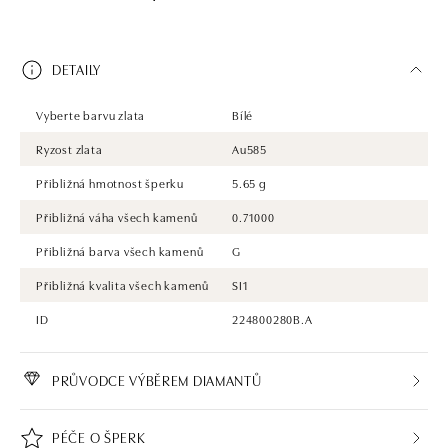
DETAILY
Vyberte barvu zlata
Bílé
Ryzost zlata
Au585
Přibližná hmotnost šperku
5.65 g
Přibližná váha všech kamenů
0.71000
Přibližná barva všech kamenů
G
Přibližná kvalita všech kamenů
SI1
ID
224800280B.A
PRŮVODCE VÝBĚREM DIAMANTŮ
PÉČE O ŠPERK