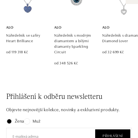
Pribinova 8, 811 09 Bratislava
tel.: +421 917 090 700, +421 918 777 670
dnes otevřeno do 21:00
ALO
ALO
ALO
Náhrdelník se safíry
Náhrdelník s modrým
Náhrdelník s diaman
Heart Brilliance
diamantem a bílými
Diamond Lover
diamanty Sparkling
od 119 318 Kč
Circuit
od 32 699 Kč
od 348 526 Kč
Přihlášení k odběru newsletteru
Objevte nejnovější kolekce, novinky a exkluzivní produkty.
Žena
Muž
PŘIHLÁŠENÍ