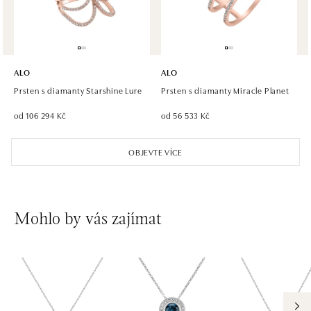
dnes otevřeno do 21:00
ALO diamonds Hilton, Košice
Hlavná 123/1, 040 01 Košice
ALO
ALO
tel.: +421 911 854 322, +421 917 869 485
Prsten s diamanty Starshine Lure
Prsten s diamanty Miracle Planet
dnes otevřeno do 19:00
od 106 294 Kč
od 56 533 Kč
ALO diamonds OC Aupark, Bratislava
OBJEVTE VÍCE
Einsteinova 18, 851 01 Bratislava
tel.: +421 917 090 891
dnes otevřeno do 21:00
Mohlo by vás zajímat
ALO diamonds OC Avion, Bratislava
Ivanská cesta 16, 821 04 Bratislava
tel.: +421 917 090 924, +421 915 344 725
dnes otevřeno do 21:00
ALO diamonds OC Eurovea, Bratislava