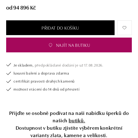
opatřen certifikátem pravosti a dodán v luxusním balení. Ať už vybíráte
od 94 896 Kč
zásnubní prsten nebo diamantový náramek či náhrdelník, nedarujete s
námi pouze šperk, ale také chytrou investici.
PŘIDAT DO KOŠÍKU
NAJÍT NA BUTIKU
Je skladem,
předpokládané dodání je už 17.08.2026.
luxusní balení a doprava zdarma
certifikát pravosti drahých kamenů
možnost vrácení do 14 dnů od převzetí
Přijďte se osobně podívat na naši nabídku šperků do
našich
butiků.
Dostupnost v butiku zjistíte výběrem konkrétní
varianty zlata, kamene a velikosti.