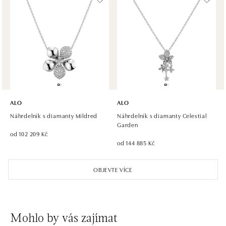
ALO diamonds, Westfield, Praha 4 - Chodov
Roztylská 2321/19, 148 00 Praha 4 - Chodov
tel.: +420 773 585 559, +420 730 802 800
dnes otevřeno do 21:00
ALO diamonds Hilton, Košice
Hlavná 123/1, 040 01 Košice
ALO
ALO
tel.: +421 911 854 322, +421 917 869 485
Náhrdelník s diamanty Mildred
Náhrdelník s diamanty Celestial
otevřeno v Pondělí od 09:00
Garden
od 102 209 Kč
od 144 885 Kč
ALO diamonds OC Aupark, Bratislava
Einsteinova 18, 851 01 Bratislava
OBJEVTE VÍCE
tel.: +421 917 090 891
dnes otevřeno do 21:00
ALO diamonds OC Avion, Bratislava
Mohlo by vás zajímat
Ivanská cesta 16, 821 04 Bratislava