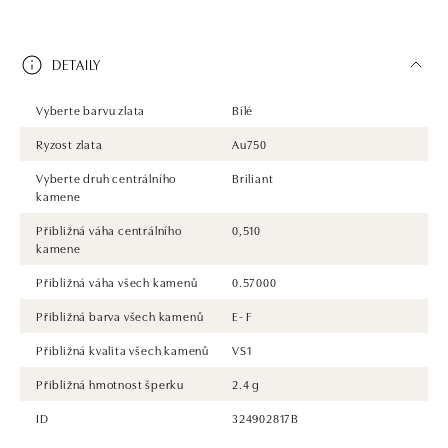
DETAILY
Vyberte barvu zlata
Bílé
Ryzost zlata
Au750
Vyberte druh centrálního
Briliant
kamene
Přibližná váha centrálního
0,510
kamene
Přibližná váha všech kamenů
0.57000
Přibližná barva všech kamenů
E- F
Přibližná kvalita všech kamenů
VS1
Přibližná hmotnost šperku
2.4 g
ID
324902817B