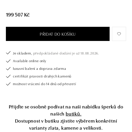
opatřen certifikátem pravosti a dodán v luxusním balení. Ať už vybíráte
zásnubní prsten nebo diamantový náramek či náhrdelník, nedarujete s
199 507 Kč
námi pouze šperk, ale také chytrou investici.
PŘIDAT DO KOŠÍKU
Je skladem,
předpokládané dodání je už 18.08.2026.
Available online only
luxusní balení a doprava zdarma
certifikát pravosti drahých kamenů
možnost vrácení do 14 dnů od převzetí
Přijďte se osobně podívat na naši nabídku šperků do
našich
butiků.
Dostupnost v butiku zjistíte výběrem konkrétní
varianty zlata, kamene a velikosti.