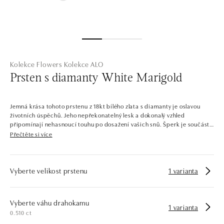
Kolekce Flowers
Kolekce ALO
Prsten s diamanty White Marigold
Jemná krása tohoto prstenu z 18kt bílého zlata s diamanty je oslavou
životních úspěchů. Jeho nepřekonatelný lesk a dokonalý vzhled
připomínají nehasnoucí touhu po dosažení vašich snů. Šperk je součástí
kolekce Flowers.
Přečtěte si více
Rozkvetlá zahrada, která vyrostla ze zlata a diamantů. To je kolekce
Flowers, která si hraje s elegancí květů a lístků. Barevné i čiré diamanty
jsou zasazeny do žlutého, bílého a růžového zlata tvarovaného do
Vyberte velikost prstenu
1 varianta
okouzlujících tradičních i exotických květin. Náramky, náušnice, prsteny
a náhrdelníky ALO diamonds v této kolekci zdobí nejčastěji královna
všech květin – růže.
Vyberte váhu drahokamu
1 varianta
0.510 ct
Společnost ALO diamonds vyrábí v Čechách šperky z diamantů a
drahých kamenů už téměř 30 let. Každý šperk je tak originál a je také