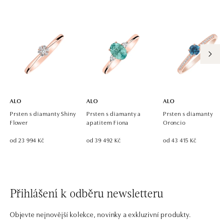
tel.: +421 917 090 924, +421 915 344 725
dnes otevřeno do 21:00
ALO diamonds OC Eurovea, Bratislava
Pribinova 8, 811 09 Bratislava
tel.: +421 917 090 700, +421 918 777 670
dnes otevřeno do 21:00
ALO
ALO
ALO
Prsten s diamanty Shiny
Prsten s diamanty a
Prsten s diamanty
Flower
apatitem Fiona
Oroncio
od 23 994 Kč
od 39 492 Kč
od 43 415 Kč
Přihlášení k odběru newsletteru
Objevte nejnovější kolekce, novinky a exkluzivní produkty.