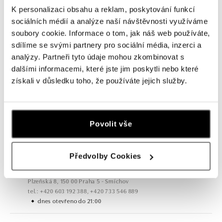
K personalizaci obsahu a reklam, poskytování funkcí
sociálních médií a analýze naší návštěvnosti využíváme
soubory cookie. Informace o tom, jak náš web používáte,
sdílíme se svými partnery pro sociální média, inzerci a
analýzy. Partneři tyto údaje mohou zkombinovat s
Všechny
Česko
Slovensko
dalšími informacemi, které jste jim poskytli nebo které
získali v důsledku toho, že používáte jejich služby.
ALO diamonds OC Forum Nová Karolina,
Ostrava
Jantarová 3344/4, 702 00 Ostrava-Moravská Ostrava
Povolit vše
tel.: +420 603 166 013, +420 603 565 187
dnes otevřeno do 21:00
Předvolby Cookies
ALO diamonds OC Nový Smíchov, Praha 5
Plzeňská 8, 150 00 Praha 5 - Smíchov
tel.: +420 603 192 388, +420 733 546 889
dnes otevřeno do 21:00