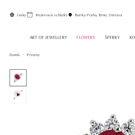
Přeskočit na hlavní obsah
česky
Rezervace schůzky
Butiky
Praha, Brno, Ostrava
ART OF JEWELLERY
FLOWERS
ŠPERKY
KO
Domů
Prsteny