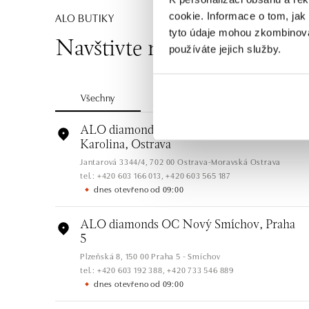
ALO BUTIKY
cookie. Informace o tom, jak
tyto údaje mohou zkombinovat
Navštivte naše butiky
používáte jejich služby.
Všechny
Česko
Slovensko
ALO diamonds OC Forum Nová
Karolina, Ostrava
Jantarová 3344/4, 702 00 Ostrava-Moravská Ostrava
tel.: +420 603 166 013, +420 603 565 187
dnes otevřeno od 09:00
ALO diamonds OC Nový Smíchov, Praha
5
Plzeňská 8, 150 00 Praha 5 - Smíchov
tel.: +420 603 192 388, +420 733 546 889
dnes otevřeno od 09:00