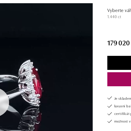
Vyberte vá
1.440 ct
179 020
Je sklade
luxusní b
certifiká
možnost v