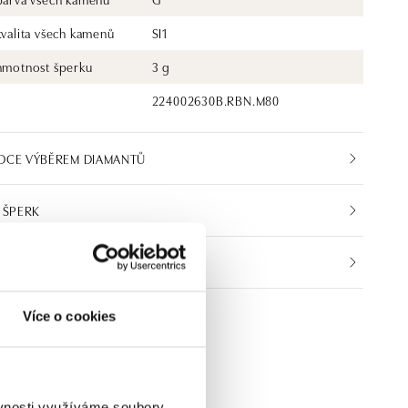
kvalita všech kamenů
SI1
 hmotnost šperku
3 g
224002630B.RBN.M80
DCE VÝBĚREM DIAMANTŮ
 ŠPERK
IKÁT PRAVOSTI
Více o cookies
ěvnosti využíváme soubory