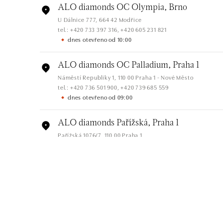
ALO diamonds OC Olympia, Brno
U Dálnice 777, 664 42 Modřice
tel.: +420 733 397 316, +420 605 231 821
dnes otevřeno od 10:00
ALO diamonds OC Palladium, Praha 1
Náměstí Republiky 1, 110 00 Praha 1 - Nové Město
tel.: +420 736 501 900, +420 739 685 559
dnes otevřeno od 09:00
ALO diamonds Pařížská, Praha 1
Pařížská 1076/7, 110 00 Praha 1
tel.: +420 737 939 202
dnes otevřeno od 10:00
ALO diamonds Westfield Černý most,
Praha 9
Chlumecká 765/6, 198 19 Praha 9
tel.: +420 605 226 128, +420 737 559 986
dnes otevřeno od 09:00