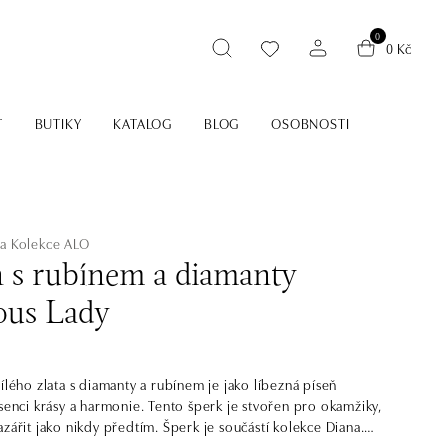
0
0 Kč
T
BUTIKY
KATALOG
BLOG
OSOBNOSTI
na
Kolekce ALO
n s rubínem a diamanty
ous Lady
ílého zlata s diamanty a rubínem je jako líbezná píseň
esenci krásy a harmonie. Tento šperk je stvořen pro okamžiky,
azářit jako nikdy předtím. Šperk je součástí kolekce Diana.