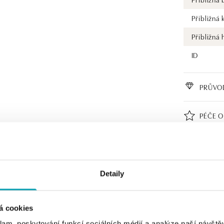
Přibližná 
Přibližná
ID
PRŮVO
PÉČE O
CERTIF
Detaily
á cookies
klam, poskytování funkcí sociálních médií a analýze naší návšt