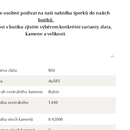
se osobně podívat na naši nabídku šperků do našich
butiků.
t v butiku zjistíte výběrem konkrétní varianty zlata,
kamene a velikosti.
rvu zlata
Bílé
ta
Au585
ruh centrálního kamene
Rubín
váha centrálního
1,440
 váha všech kamenů
0.42000
 barva všech kamenů
G