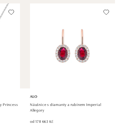
ALO
y Princess
Náušnice s diamanty a rubínem Imperial
Allegory
od 178 663 Kč