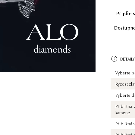
Přijďte 
Dostupnos
DETAILY
Vyberte ba
Ryzost zla
Vyberte d
Přibližná 
kamene
Přibližná
Přibližná