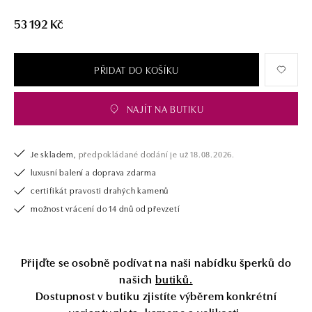
námi pouze šperk, ale také chytrou investici.
53 192 Kč
PŘIDAT DO KOŠÍKU
NAJÍT NA BUTIKU
Je skladem,
předpokládané dodání je už 18.08.2026.
luxusní balení a doprava zdarma
certifikát pravosti drahých kamenů
možnost vrácení do 14 dnů od převzetí
Přijďte se osobně podívat na naši nabídku šperků do
našich
butiků.
Dostupnost v butiku zjistíte výběrem konkrétní
varianty zlata, kamene a velikosti.