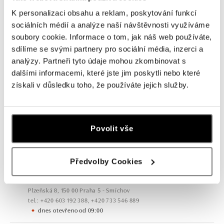
K personalizaci obsahu a reklam, poskytování funkcí
sociálních médií a analýze naší návštěvnosti využíváme
soubory cookie. Informace o tom, jak náš web používáte,
sdílíme se svými partnery pro sociální média, inzerci a
analýzy. Partneři tyto údaje mohou zkombinovat s
dalšími informacemi, které jste jim poskytli nebo které
Všechny
Česko
Slovensko
získali v důsledku toho, že používáte jejich služby.
ALO diamonds OC Forum Nová Karolina,
Ostrava
Povolit vše
Jantarová 3344/4, 702 00 Ostrava-Moravská Ostrava
tel.: +420 603 166 013, +420 603 565 187
dnes otevřeno od 09:00
Předvolby Cookies
ALO diamonds OC Nový Smíchov, Praha 5
Plzeňská 8, 150 00 Praha 5 - Smíchov
tel.: +420 603 192 388, +420 733 546 889
dnes otevřeno od 09:00