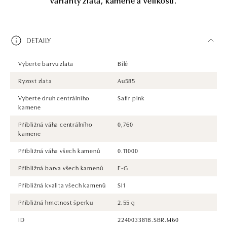
DETAILY
Vyberte barvu zlata
Bílé
Ryzost zlata
Au585
Vyberte druh centrálního
Safír pink
kamene
Přibližná váha centrálního
0,760
kamene
Přibližná váha všech kamenů
0.11000
Přibližná barva všech kamenů
F-G
Přibližná kvalita všech kamenů
SI1
Přibližná hmotnost šperku
2.55 g
ID
224003381B.SBR.M60