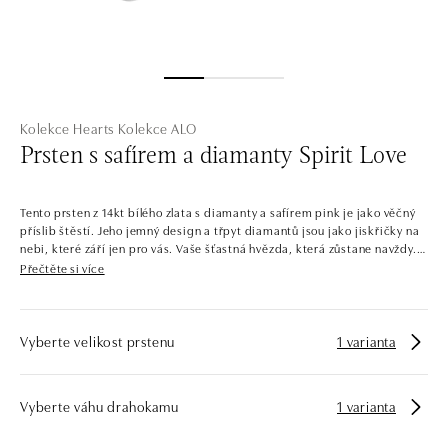
Kolekce Hearts
Kolekce ALO
Prsten s safírem a diamanty Spirit Love
Tento prsten z 14kt bílého zlata s diamanty a safírem pink je jako věčný
příslib štěstí. Jeho jemný design a třpyt diamantů jsou jako jiskřičky na
nebi, které září jen pro vás. Vaše šťastná hvězda, která zůstane navždy.
Šperk je součástí kolekce Hearts.
Přečtěte si více
Diamanty jsou jednoduše srdeční záležitost. A právě srdcem je kolekce
Hearts inspirována. Do žlutého, bílého a růžového zlata v různých
zpracováních symbolu lásky jsou zasazeny broušené diamanty všech
Vyberte velikost prstenu
1 varianta
velikostí a barev. Stejně jako láska jsou i diamanty věčné a velmi cenné.
Společnost ALO diamonds vyrábí v Čechách šperky z diamantů a
Vyberte váhu drahokamu
1 varianta
drahých kamenů už téměř 30 let. Každý šperk je tak originál a je také
opatřen certifikátem pravosti a dodán v luxusním balení. Ať už vybíráte
zásnubní prsten nebo diamantový náramek či náhrdelník, nedarujete s