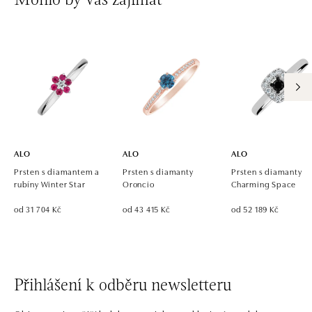
Mohlo by vás zajímat
Ivanská cesta 16, 821 04 Bratislava
tel.: +421 917 090 924, +421 915 344 725
dnes otevřeno od 10:00
ALO diamonds OC Eurovea, Bratislava
Pribinova 8, 811 09 Bratislava
tel.: +421 917 090 700, +421 918 777 670
dnes otevřeno od 10:00
ALO
ALO
ALO
Prsten s diamantem a
Prsten s diamanty
Prsten s diamanty
rubíny Winter Star
Oroncio
Charming Space
od 31 704 Kč
od 43 415 Kč
od 52 189 Kč
Přihlášení k odběru newsletteru