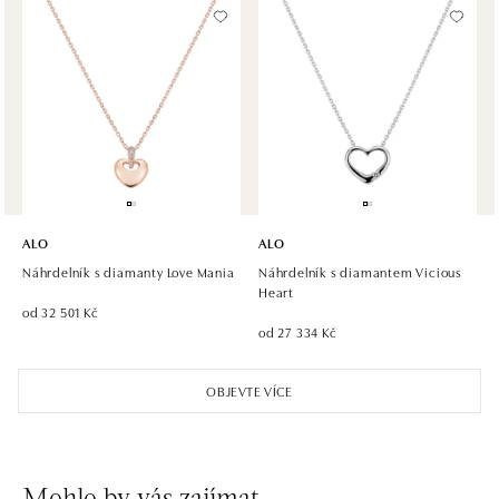
dnes otevřeno od 09:00
ALO diamonds, Westfield, Praha 4 - Chodov
Roztylská 2321/19, 148 00 Praha 4 - Chodov
tel.: +420 773 585 559, +420 730 802 800
dnes otevřeno od 09:00
ALO diamonds Hilton, Košice
Hlavná 123/1, 040 01 Košice
ALO
ALO
tel.: +421 911 854 322, +421 917 869 485
Náhrdelník s diamanty Love Mania
Náhrdelník s diamantem Vicious
dnes otevřeno od 09:00
Heart
od 32 501 Kč
od 27 334 Kč
ALO diamonds OC Aupark, Bratislava
Einsteinova 18, 851 01 Bratislava
OBJEVTE VÍCE
tel.: +421 917 090 891
dnes otevřeno od 10:00
ALO diamonds OC Avion, Bratislava