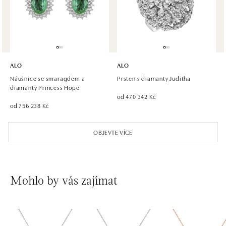
Roztylská 2321/19, 148 00 Praha 4 - Chodov
tel.: +420 773 585 559, +420 730 802 800
dnes otevřeno od 09:00
ALO diamonds Hilton, Košice
Hlavná 123/1, 040 01 Košice
ALO
ALO
tel.: +421 911 854 322, +421 917 869 485
Náušnice se smaragdem a
Prsten s diamanty Juditha
dnes otevřeno od 09:00
diamanty Princess Hope
od 470 342 Kč
od 756 238 Kč
ALO diamonds OC Aupark, Bratislava
Einsteinova 18, 851 01 Bratislava
OBJEVTE VÍCE
tel.: +421 917 090 891
dnes otevřeno od 10:00
ALO diamonds OC Avion, Bratislava
Mohlo by vás zajímat
Ivanská cesta 16, 821 04 Bratislava
tel.: +421 917 090 924, +421 915 344 725
dnes otevřeno od 10:00