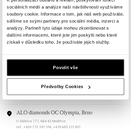
sociálních médií a analýze naší návštěvnosti využíváme
soubory cookie. Informace o tom, jak náš web používáte,
Všechny
Česko
Slovensko
sdílíme se svými partnery pro sociální média, inzerci a
analýzy. Partneři tyto údaje mohou zkombinovat s
ALO diamonds OC Forum Nová Karolina,
dalšími informacemi, které jste jim poskytli nebo které
Ostrava
získali v důsledku toho, že používáte jejich služby.
Jantarová 3344/4, 702 00 Ostrava-Moravská Ostrava
tel.: +420 603 166 013, +420 603 565 187
dnes otevřeno od 09:00
Povolit vše
ALO diamonds OC Nový Smíchov, Praha 5
Plzeňská 8, 150 00 Praha 5 - Smíchov
Předvolby Cookies
tel.: +420 603 192 388, +420 733 546 889
dnes otevřeno od 09:00
ALO diamonds OC Olympia, Brno
U Dálnice 777, 664 42 Modřice
tel.: +420 733 397 316, +420 605 231 821