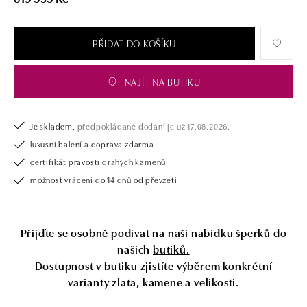
Společnost ALO diamonds vyrábí v Čechách šperky z diamantů a
drahých kamenů už téměř 30 let. Každý šperk je tak originál a je také
opatřen certifikátem pravosti a dodán v luxusním balení. Ať už vybíráte
PŘIDAT DO KOŠÍKU
zásnubní prsten nebo diamantový náramek či náhrdelník, nedarujete s
námi pouze šperk, ale také chytrou investici.
NAJÍT NA BUTIKU
Je skladem,
předpokládané dodání je už 17.08.2026.
luxusní balení a doprava zdarma
certifikát pravosti drahých kamenů
možnost vrácení do 14 dnů od převzetí
Přijďte se osobně podívat na naši nabídku šperků do
našich
butiků.
Dostupnost v butiku zjistíte výběrem konkrétní
varianty zlata, kamene a velikosti.