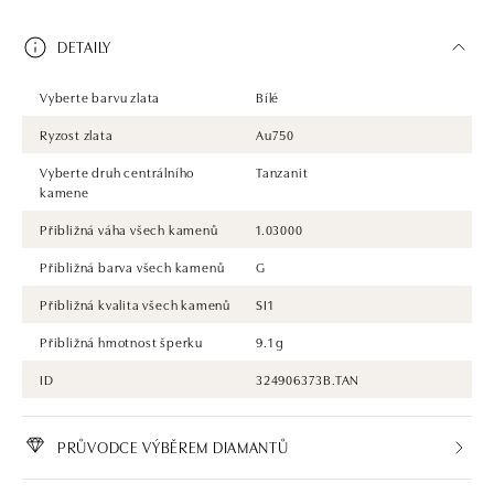
DETAILY
Vyberte barvu zlata
Bílé
Ryzost zlata
Au750
Vyberte druh centrálního
Tanzanit
kamene
Přibližná váha všech kamenů
1.03000
Přibližná barva všech kamenů
G
Přibližná kvalita všech kamenů
SI1
Přibližná hmotnost šperku
9.1 g
ID
324906373B.TAN
PRŮVODCE VÝBĚREM DIAMANTŮ