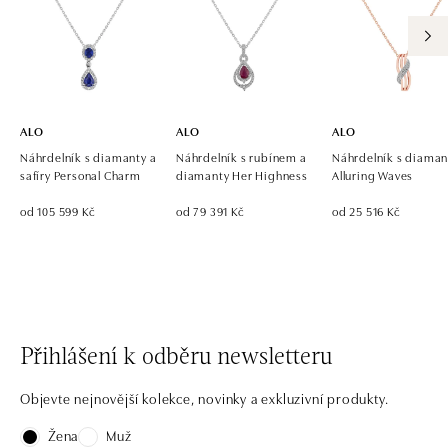
ALO diamonds OC Eurovea, Bratislava
Pribinova 8, 811 09 Bratislava
tel.: +421 917 090 700, +421 918 777 670
dnes otevřeno od 10:00
ALO
ALO
ALO
Náhrdelník s diamanty a
Náhrdelník s rubínem a
Náhrdelník s diaman
safíry Personal Charm
diamanty Her Highness
Alluring Waves
od 105 599 Kč
od 79 391 Kč
od 25 516 Kč
Přihlášení k odběru newsletteru
Objevte nejnovější kolekce, novinky a exkluzivní produkty.
Žena
Muž