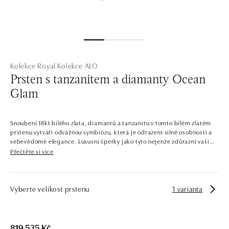
Kolekce Royal
Kolekce ALO
Prsten s tanzanitem a diamanty Ocean
Glam
Snoubení 18kt bílého zlata, diamantů a tanzanitu v tomto bílém zlatém
prstenu vytváří odvážnou symbiózu, která je odrazem silné osobnosti a
sebevědomé elegance. Luxusní šperky jako tyto nejenže zdůrazní vaši
výjimečnost, ale také přinesou do vašeho života neopakovatelný nádech
Přečtěte si více
exkluzivity a noblesy, který si zasloužíte. Šperk je součástí kolekce
Diana.
Šperky, které by mohla nosit samotná princezna. Celá kolekce je
Vyberte velikost prstenu
1 varianta
protkána výraznými centrálními kameny se zářivým diamantovým
lemováním. Kontrastní barvy drahokamů v kombinaci s pečlivě
zvolenými odstíny zlata dávají vzniknout šperkům, jaké byste našli i v
královské pokladnici.
819 535 Kč