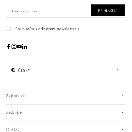
PŘIHLÁŠENÍ
Souhlasím s odběrem newsletteru
ČESKY
Zajíma vás
Získejte
O ALO