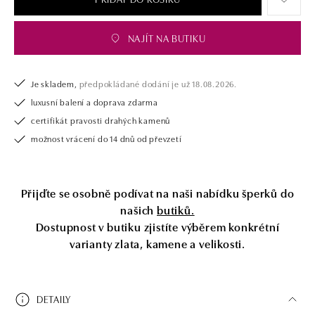
NAJÍT NA BUTIKU
Je skladem,
předpokládané dodání je už 18.08.2026.
luxusní balení a doprava zdarma
certifikát pravosti drahých kamenů
možnost vrácení do 14 dnů od převzetí
Přijďte se osobně podívat na naši nabídku šperků do
našich
butiků.
Dostupnost v butiku zjistíte výběrem konkrétní
varianty zlata, kamene a velikosti.
DETAILY