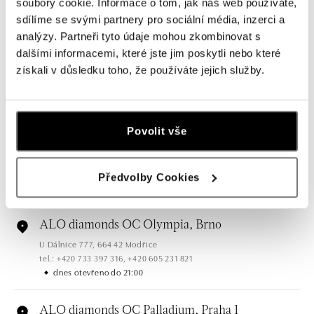
soubory cookie. Informace o tom, jak náš web používáte,
sdílíme se svými partnery pro sociální média, inzerci a
ALO diamonds OC Forum Nová Karolina,
analýzy. Partneři tyto údaje mohou zkombinovat s
dalšími informacemi, které jste jim poskytli nebo které
Ostrava
získali v důsledku toho, že používáte jejich služby.
Jantarová 3344/4, 702 00 Ostrava-Moravská Ostrava
tel.: +420 603 166 013, +420 603 565 187
dnes otevřeno do 21:00
Povolit vše
ALO diamonds OC Nový Smíchov, Praha 5
Plzeňská 8, 150 00 Praha 5 - Smíchov
tel.: +420 603 192 388, +420 733 546 889
Předvolby Cookies
dnes otevřeno do 21:00
ALO diamonds OC Olympia, Brno
U Dálnice 777, 664 42 Modřice
tel.: +420 733 397 316, +420 605 231 821
dnes otevřeno do 21:00
ALO diamonds OC Palladium, Praha 1