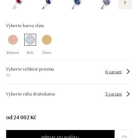
drahých kamenů už téměř 30 let. Každý šperk je tak originál a je také
opatřen certifikátem pravosti a dodán v luxusním balení. Ať už vybíráte
zásnubní prsten nebo diamantový náramek či náhrdelník, nedarujete s
námi pouze šperk, ale také chytrou investici.
Vyberte barvu zlata
Růžové
Bílé
Žluté
Vyberte velikost prstenu
6 variant
52
Vyberte váhu drahokamu
5 variant
od 24 002 Kč
PŘIDAT DO KOŠÍKU