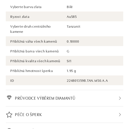
Vyberte barvu zlata
Bílé
Ryzost zlata
Au585
Vyberte druh centrálního
Tanzanit
kamene
Přibližná váha všech kamenů
0.10000
Přibližná barva všech kamenů
G
Přibližná kvalita všech kamenů
SI1
Přibližná hmotnost šperku
1.95 g
ID
224801359B.TAN.M50.A.A
PRŮVODCE VÝBĚREM DIAMANTŮ
PÉČE O ŠPERK