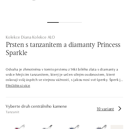
Kolekce Diana
Kolekce ALO
Prsten s tanzanitem a diamanty Princess
Sparkle
Odvaha je zhmotněna v tomto prstenu z 14kt bílého zlata s diamanty a
srdce hřejícím tanzanitem, který je určen silným osobnostem, které
oslavují svůj úspěch se stejnou vážností, s jakou nosí své šperky. Šperk je
součástí kolekce Diana.
Přečtěte si více
Šperky, které by mohla nosit samotná princezna. Celá kolekce je
protkána výraznými centrálními kameny se zářivým diamantovým
lemováním. Kontrastní barvy drahokamů v kombinaci s pečlivě
Vyberte druh centrálního kamene
10 variant
zvolenými odstíny zlata dávají vzniknout šperkům, jaké byste našli i v
Tanzanit
královské pokladnici.
Společnost ALO diamonds vyrábí v Čechách šperky z diamantů a