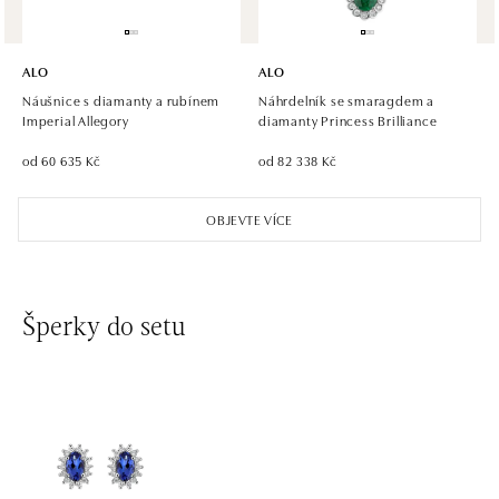
ALO diamonds Hilton, Košice
Hlavná 123/1, 040 01 Košice
ALO
ALO
tel.: +421 911 854 322, +421 917 869 485
Náušnice s diamanty a rubínem
Náhrdelník se smaragdem a
otevřeno v Pondělí od 09:00
Imperial Allegory
diamanty Princess Brilliance
od 60 635 Kč
od 82 338 Kč
ALO diamonds OC Aupark, Bratislava
Einsteinova 18, 851 01 Bratislava
OBJEVTE VÍCE
tel.: +421 917 090 891
dnes otevřeno do 21:00
ALO diamonds OC Avion, Bratislava
Šperky do setu
Ivanská cesta 16, 821 04 Bratislava
tel.: +421 917 090 924, +421 915 344 725
dnes otevřeno do 21:00
ALO diamonds OC Eurovea, Bratislava
Pribinova 8, 811 09 Bratislava
tel.: +421 917 090 700, +421 918 777 670