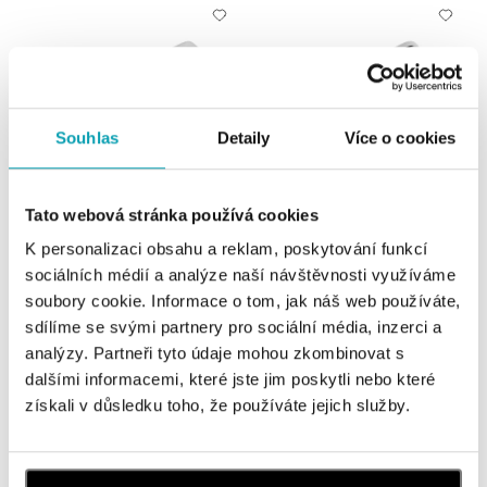
Souhlas
Detaily
Více o cookies
Tato webová stránka používá cookies
ALO
ALO
K personalizaci obsahu a reklam, poskytování funkcí
Prsten se safírem a diamanty
Prsten se safírem Domante
sociálních médií a analýze naší návštěvnosti využíváme
Madison
soubory cookie. Informace o tom, jak náš web používáte,
od 23 317 Kč
od 25 448 Kč
sdílíme se svými partnery pro sociální média, inzerci a
analýzy. Partneři tyto údaje mohou zkombinovat s
dalšími informacemi, které jste jim poskytli nebo které
získali v důsledku toho, že používáte jejich služby.