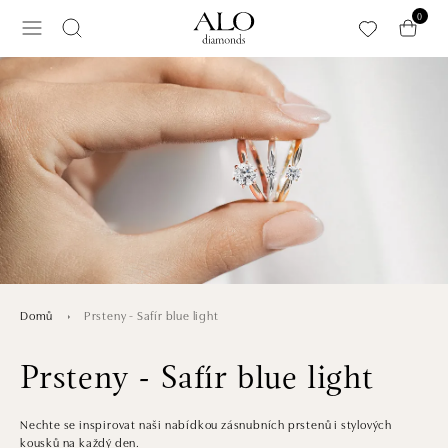
Přeskočit na hlavní obsah
0
Prsteny - Safír blue light
Domů
Prsteny - Safír blue light
Nechte se inspirovat naši nabídkou zásnubních prstenů i stylových
kousků na každý den.