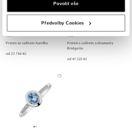
Povolit vše
Předvolby Cookies
ALO
ALO
Prsten se safírem Aurellia
Prsten s safírem a diamanty
Bridgette
od 23 764 Kč
od 41 322 Kč