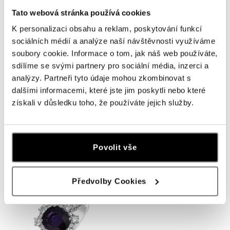
Tato webová stránka používá cookies
K personalizaci obsahu a reklam, poskytování funkcí
sociálních médií a analýze naší návštěvnosti využíváme
soubory cookie. Informace o tom, jak náš web používáte,
sdílíme se svými partnery pro sociální média, inzerci a
analýzy. Partneři tyto údaje mohou zkombinovat s
dalšími informacemi, které jste jim poskytli nebo které
získali v důsledku toho, že používáte jejich služby.
ALO
ALO
Prsten se safírem a diamanty
Prsten se safírem a diamanty
Goodnight Moon
Frozen Drop
Povolit vše
od 98 833 Kč
od 248 788 Kč
Předvolby Cookies