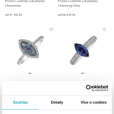
Prsten s safírem a diamanty
Prsten s safírem a diamanty
Chronormu
Charming Glory
od 47 142 Kč
od 66 635 Kč
ALO
ALO
Prsten s safírem a diamanty
Prsten s safírem a diamanty
Charming Night
Excellent
Souhlas
Detaily
Více o cookies
od 52 127 Kč
od 88 693 Kč