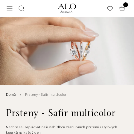
Přeskočit na hlavní obsah
0
Prsteny - Safír multicolor
Domů
Prsteny - Safír multicolor
Nechte se inspirovat naši nabídkou zásnubních prstenů i stylových
kousků na každý den.