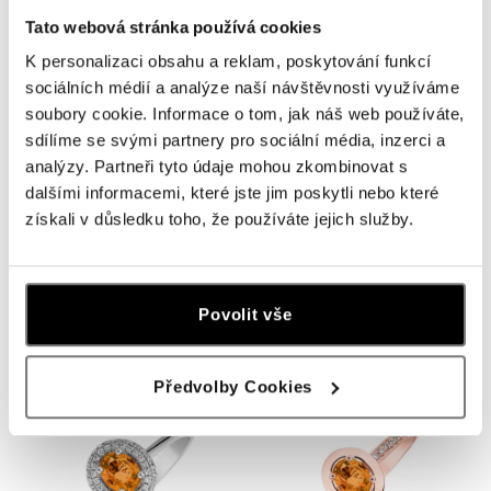
Tato webová stránka používá cookies
K personalizaci obsahu a reklam, poskytování funkcí
sociálních médií a analýze naší návštěvnosti využíváme
soubory cookie. Informace o tom, jak náš web používáte,
sdílíme se svými partnery pro sociální média, inzerci a
analýzy. Partneři tyto údaje mohou zkombinovat s
dalšími informacemi, které jste jim poskytli nebo které
získali v důsledku toho, že používáte jejich služby.
ALO
ALO
Prsten s safírem a diamanty
Prsten se safírem Domante
Madison
od 22 845 Kč
Povolit vše
od 24 232 Kč
Předvolby Cookies