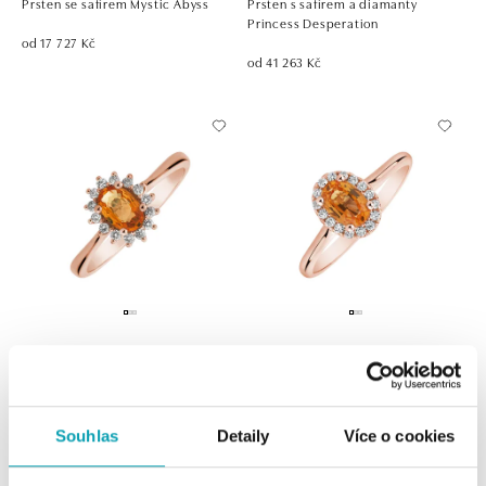
Prsten se safírem Mystic Abyss
Prsten s safírem a diamanty
Princess Desperation
od 17 727 Kč
od 41 263 Kč
ALO
ALO
Prsten s safírem a diamanty
Prsten s safírem a diamanty
Princess Sparkle
Princess Wish
Souhlas
Detaily
Více o cookies
od 32 080 Kč
od 29 547 Kč