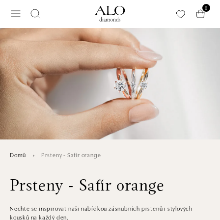
Přeskočit na hlavní obsah
0
Prsteny - Safír orange
Domů
Prsteny - Safír orange
Nechte se inspirovat naši nabídkou zásnubních prstenů i stylových
kousků na každý den.