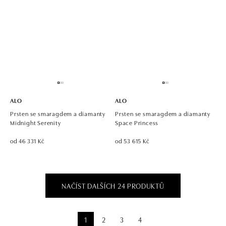
ALO
ALO
Prsten se smaragdem a diamanty
Prsten se smaragdem a diamanty
Midnight Serenity
Space Princess
od 46 331 Kč
od 53 615 Kč
NAČÍST DALŠÍCH 24 PRODUKTŮ
1
2
3
4