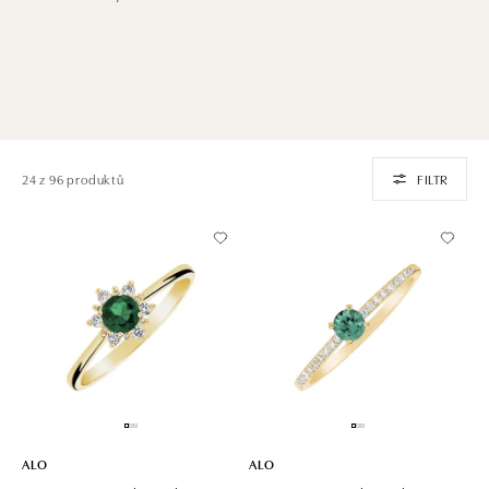
24 z 96 produktů
FILTR
ALO
ALO