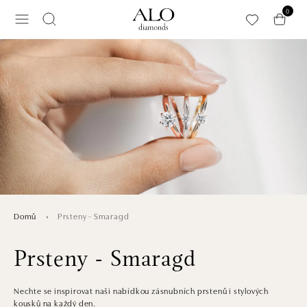
Přeskočit na hlavní obsah
0
Prsteny - Smaragd
Domů
Prsteny - Smaragd
Nechte se inspirovat naši nabídkou zásnubních prstenů i stylových
kousků na každý den.