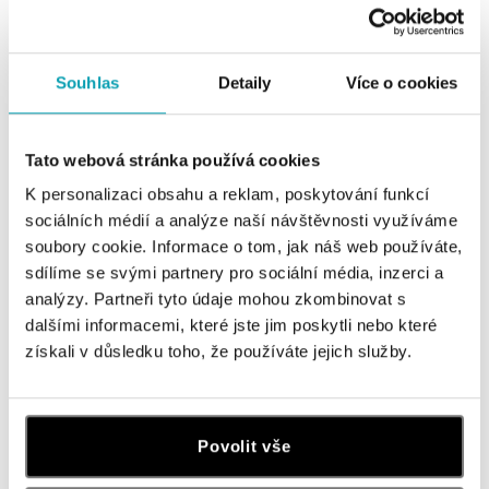
Souhlas
Detaily
Více o cookies
Tato webová stránka používá cookies
K personalizaci obsahu a reklam, poskytování funkcí
sociálních médií a analýze naší návštěvnosti využíváme
soubory cookie. Informace o tom, jak náš web používáte,
sdílíme se svými partnery pro sociální média, inzerci a
ALO
ALO
analýzy. Partneři tyto údaje mohou zkombinovat s
Prsten s topazem a diamanty
Prsten s topazem a diamanty
dalšími informacemi, které jste jim poskytli nebo které
Rainbow Princess
Fairytale Drop
získali v důsledku toho, že používáte jejich služby.
od 67 418 Kč
od 74 183 Kč
Povolit vše