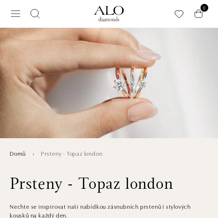
Přeskočit na hlavní obsah
0
Prsteny - Topaz london
Domů
Prsteny - Topaz london
Nechte se inspirovat naši nabídkou zásnubních prstenů i stylových
kousků na každý den.