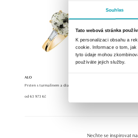
Souhlas
Tato webová stránka použív
K personalizaci obsahu a re
cookie. Informace o tom, jak
tyto údaje mohou zkombinovat
používáte jejich služby.
ALO
ALO
Prsten s turmalínem a diamanty Mystical Shade
Prsten s tu
od 63 973 Kč
od 30 432 
Nechte se inspirovat na