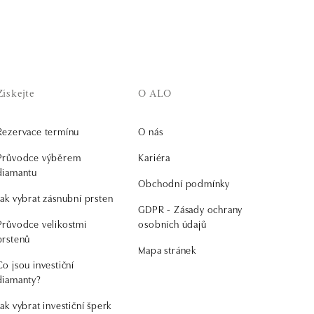
Získejte
O ALO
Rezervace termínu
O nás
Průvodce výběrem
Kariéra
diamantu
Obchodní podmínky
Jak vybrat zásnubní prsten
GDPR - Zásady ochrany
Průvodce velikostmi
osobních údajů
prstenů
Mapa stránek
Co jsou investiční
diamanty?
Jak vybrat investiční šperk