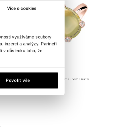
Více o cookies
ěvnosti využíváme soubory
, inzerci a analýzy. Partneři
li v důsledku toho, že
ALO
Prsten s diamanty a turmalínem Destri
Povolit vše
od 63 235 Kč
.