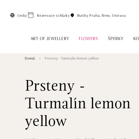
Přeskočit na hlavní obsah
česky
Rezervace schůzky
Butiky
Praha, Brno, Ostrava
ART OF JEWELLERY
FLOWERS
ŠPERKY
KO
Domů
Prsteny - Turmalín lemon yellow
Prsteny -
Turmalín lemon
yellow