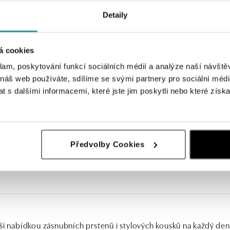
Detaily
á cookies
klam, poskytování funkcí sociálních médií a analýze naší návšt
 náš web používáte, sdílíme se svými partnery pro sociální média
 s dalšími informacemi, které jste jim poskytli nebo které získa
ALO
rmalínem Alluring Light
Prsten s turmalínem Elaine
Předvolby Cookies
Kč
od 35 005 Kč
ši nabídkou zásnubních prstenů i stylových kousků na každý den