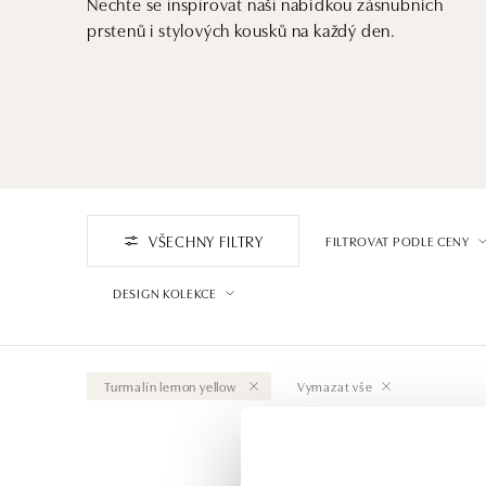
Nechte se inspirovat naši nabídkou zásnubních
prstenů i stylových kousků na každý den.
VŠECHNY FILTRY
FILTROVAT PODLE CENY
DESIGN KOLEKCE
Turmalín lemon yellow
Vymazat vše