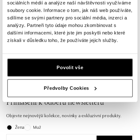
Prsten s tyrkysem a diamanty
Prsten s tyrkysem a diamanty Gem
sociálních médií a analýze naší návštěvnosti využíváme
Ravishing Princess
Highness
soubory cookie. Informace o tom, jak náš web používáte,
od 125 579 Kč
od 73 820 Kč
sdílíme se svými partnery pro sociální média, inzerci a
analýzy. Partneři tyto údaje mohou zkombinovat s
dalšími informacemi, které jste jim poskytli nebo které
získali v důsledku toho, že používáte jejich služby.
Nechte se inspirovat naši nabídkou zásnubních prstenů i
stylových kousků na každý den.
Povolit vše
Předvolby Cookies
Přihlášení k odběru newsletteru
Objevte nejnovější kolekce, novinky a exkluzivní produkty.
Žena
Muž