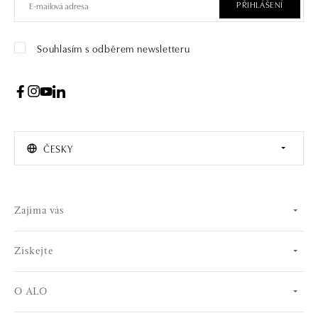
PŘIHLÁŠENÍ
Souhlasím s odběrem newsletteru
ČESKY
Zajíma vás
Získejte
O ALO