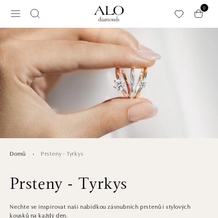
Přeskočit na hlavní obsah
0
Prsteny - Tyrkys
Domů
Prsteny - Tyrkys
Nechte se inspirovat naši nabídkou zásnubních prstenů i stylových
kousků na každý den.